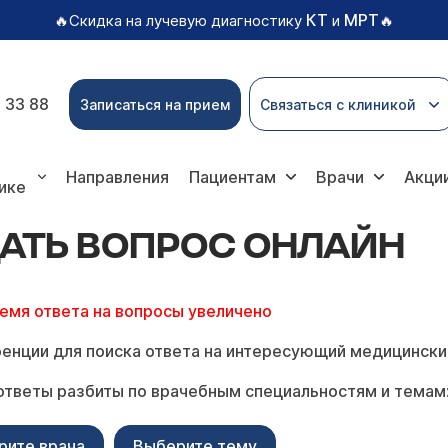
КТ
МРТ
🔥Скидка на лучевую диагностику
и
🔥
 33 88
Записаться на прием
Связаться с клиникой
опрос онлайн
Направления
Пациентам
Врачи
Акци
ике
АТЬ ВОПРОС ОНЛАЙН
ремя ответа на вопросы увеличено
енции для поиска ответа на интересующий медицински
ответы разбиты по врачебным специальностям и темам
рите врача
Выберите тему