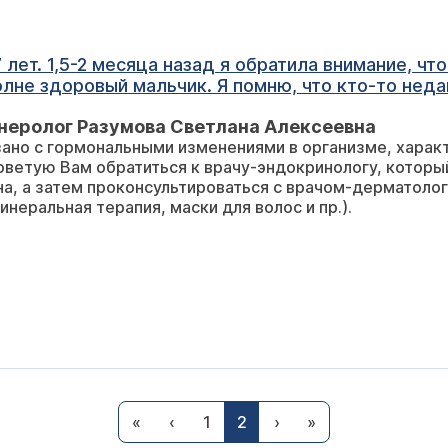
ние, что у него стали сильно выпадать
мню, что кто-то недавно задавал вам подобный вопрос, но
неролог Разумова Светлана Алексеевна
не был лысым. А живем мы на востоке США уж
оторый определит гормональный статус
инно-минеральная терапия, маски для волос и пр.).
«
‹
1
2
›
»