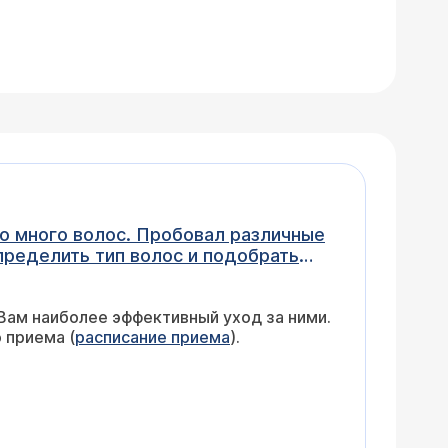
в часы моего приема (
расписание приема
).