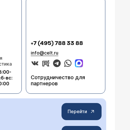
+7 (495) 788 33 88
info@celt.ru
я
стика
8:00-
Сотрудничество для
сб-вс:
партнеров
0:00
Перейти