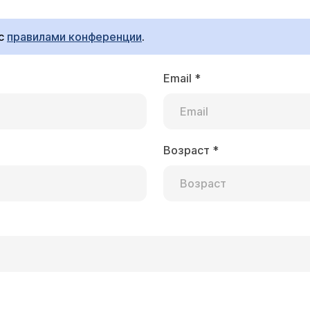
 с
правилами конференции
.
Email
*
Возраст
*