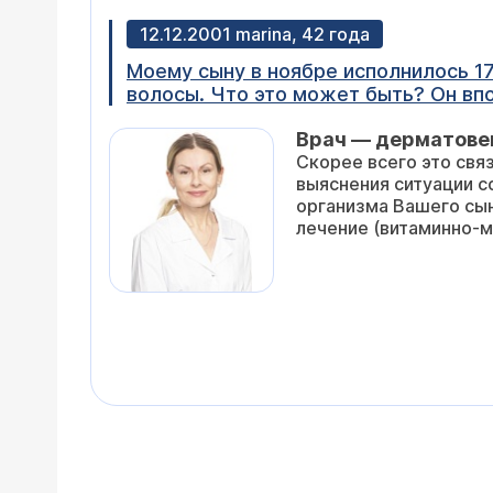
12.12.2001 marina, 42 года
Моему сыну в ноябре исполнилось 17 лет. 1,5-2 месяца назад я обратила внима
волосы. Что это может быть? Он вполне здоровый мальчик. Я по
я не смогла сейчас найти его на вашем сайте, и корреспонденту тоже было 17,5 лет. Посоветуйте, пожалуйста к какому
Врач — дерматове
врачу нужно обратиться и Ваше мнение по данному вопросу. PS. В нашей семье нет лысых мужчин и отец моего сына тоже
Скорее всего это связано с гормональными изменениями в организме, характерными для данного возраста. Для
выяснения ситуации советую Вам обратиться к врачу-эндокринологу, к
организма Вашего сына, а затем проконсультироваться с врачом-дерматологом, который назначит симптоматическое
лечение (витам