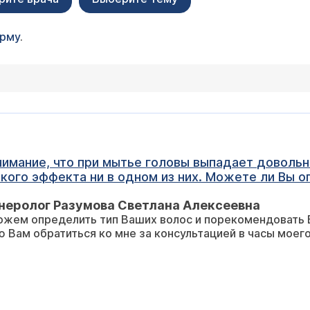
орму
.
о шампунь или иное средство, которое снизило бы темп выпадания волос?
неролог Разумова Светлана Алексеевна
Для этого рекомендую Вам обратиться ко мне за консультацией 