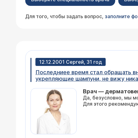
Для того, чтобы задать вопрос,
заполните ф
12.12.2001 Сергей, 31 год
Последниее время стал обращать внимание, что при мытье головы выпадает довольно много волос. Пробовал различные
укрепляющие шампуни, не вижу никакого эффекта ни в одном из них. Можете ли Вы определить тип волос и подобрать
какой-либ
Врач — дерматове
Да, безусловно, мы можем определить тип Ваших волос и порекомендовать Вам наиболее эффективный уход за ними.