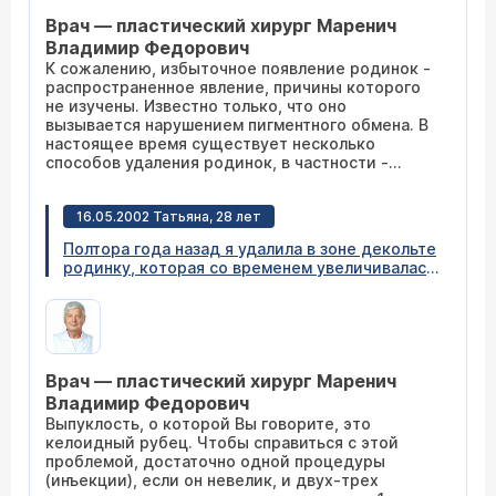
Врач — пластический хирург Маренич
Владимир Федорович
К сожалению, избыточное появление родинок -
распространенное явление, причины которого
не изучены. Известно только, что оно
вызывается нарушением пигментного обмена. В
настоящее время существует несколько
способов удаления родинок, в частности -
радиоскальпелем и лазером. Однако заочно
определить возможность и необходимость их
16.05.2002 Татьяна, 28 лет
удаления нельзя, для этого необходима
консультация. Договориться о ней Вы сможете,
Полтора года назад я удалила в зоне декольте
связавшись со мной по телефону 107-75-54.
родинку, которая со временем увеличивалась.
Сначала она зажила, но потом на этом месте
образовалась розоватая выпуклость, которая
смотрится совсем не эстетично. Подскажите,
пожалуйста, каким методом я могу хотя бы
немного сгладить этот рубец. Спасибо.
Врач — пластический хирург Маренич
Владимир Федорович
Выпуклость, о которой Вы говорите, это
келоидный рубец. Чтобы справиться с этой
проблемой, достаточно одной процедуры
(инъекции), если он невелик, и двух-трех