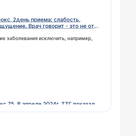
окс, 2день приема: слабость,
щущение. Врач говорит - это не от
гие заболевания исключить, например,
с 75. В апреле 2024г. ТТГ показал
. Что это значит?
ит. По звонку на сайте оставьте заявку на
знакомлюсь с данными обследования,