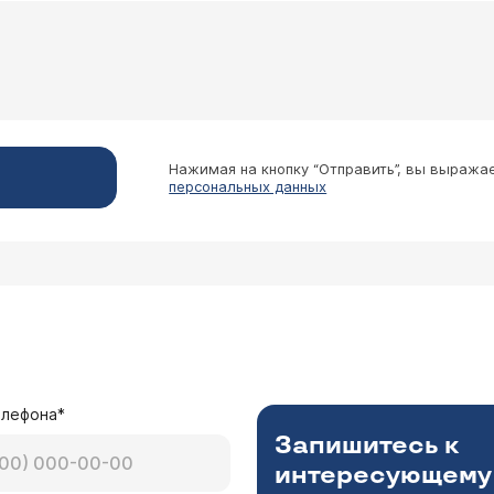
ичить дозу тироксина? Благодарю за ответ.
е. Если вы принимаете препарат по правилам, то дозу н
ла приема, то повышения не нужно. По звонку на сайт
ьтация по видео связи) со мной. Я ознакомлюсь со все
Нажимая на кнопку “Отправить”, вы выража
персональных данных
ург
ь, можно ли работать в ночные смены при гипоти
 При наличии компенсации гипотиреоза, нормальном ТТГ
му человеку.
елефона*
Запишитесь к
интересующему