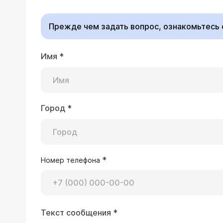
Прежде чем задать вопрос, ознакомьтесь
Имя
*
09.12.2024 Карина, 35 лет, Киров
Здравствуйте! Подскажите пожалуйста
умеренные диффузные изменения, пат
особенно локти с трещинами, мёрзнут
Город
*
Карина, здравствуйте
тысяч. Анализы сейчас нет возможн
сдавали показатель, 
лечения? Пью Витамин Д.
Пересдайте ТТГ и Т4с
анемия (низкий гемогл
*
Номер телефона
28.11.2024 Наталья, 37 лет, Chisinau
Текст сообщения
*