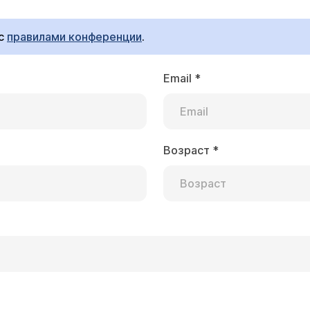
 с
правилами конференции
.
Email
*
, как быть. ТТГ 5. Все остальное в норме в том 
ологий не обнаружено. По симптомам: сонливост
 ноги. Была у частного эндокринолога отправили 
Возраст
*
. Если Т4 свободный был в норме, то принимать гормон 
ости сделать. Нужно ли в моем случае принимать
досдайте. Если придет нормальный, то ваше состояние 
в. через 2 месяца. Возможно, у вашего состояния есть
обин). Это решается у терапевта.