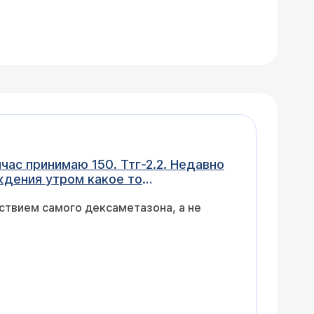
час принимаю 150. Ттг-2.2. Недавно
ждения утром какое то
то. Какой то кошмар. К обеду всë
ствием самого дексаметазона, а не
 Пробовал не пить эутирокс, лучше