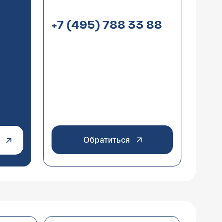
+7 (495) 788 33 88
 и сдавала анализы на гормоны, все
ющие анти тпо 561, ттг 11.3000, т3
атологических изменений не выявлено,
ли гормонов. Если ТТГ снова придет
 сохранена, эхоструктура однородна,
ьтацию (консультация по видео связи) со
анализов, так как сказали при таких
ресно узнать возможно ли при
ний при таких антителах к тпо ?
Обратиться
диагноз АИТ (сначала пила Йод,
назначил препараты Инозитол и
ормоны сама, что антитела к