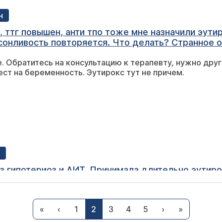
н
 ттг повышен, анти тпо тоже мне назначили эутир
сонливость повторяется. Что делать? Странное о
. Обратитесь на консультацию к терапевту, нужно дру
ест на беременность. Эутирокс тут не причем.
з гипотериоз и АИТ. Принимала длительно эутирок
. Сдала анализ через 7 месяцев ТТГ показал 0,138
. Это значит, что эта доза левотироксина вам не подход
«
‹
1
2
3
4
5
›
»
ультацию (консультация по видео связи) со мной. Я о
все вопросы.