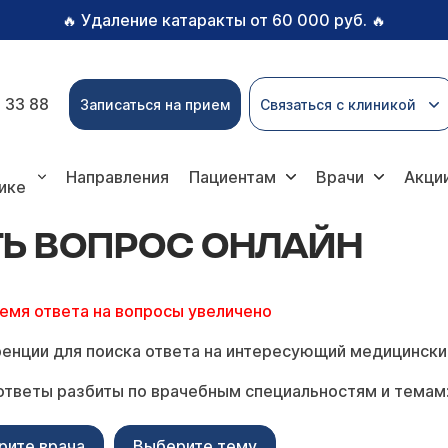
Удаление катаракты от 60 000 руб.
🔥
🔥
 33 88
Записаться на прием
Связаться с клиникой
прос онлайн
Направления
Пациентам
Врачи
Акци
ике
ТЬ ВОПРОС ОНЛАЙН
ремя ответа на вопросы увеличено
енции для поиска ответа на интересующий медицински
ответы разбиты по врачебным специальностям и темам
рите врача
Выберите тему