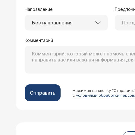
Направление
Предпочи
Без направления
23.11.2024 Анна, 24 года, Краснодар
Здравствуйте, за несколько месяце
было в норме. Сдала АНТИ ТПО,ттг,т4
Комментарий
4.16,т4 13.40. Обратилась к эндокри
Анна, здравствуйте. 
правая доля 46х14х15, левая доля 5
повышенный, по звонк
эхогенность нормальная,очаговых обр
мной. Обсудим все во
анализах изменения на узи было бы 
нормальной щитовидной железе, тако
Нажимая на кнопку “Отправить
Отправить
с
условиями обработки персон
01.11.2024 Евгения, 21 год, Киров
Здравствуйте! Мне в 16 лет при но
потом сказали пить L-тироксин). В с
Циклодинон. Так же гинеколог сказа