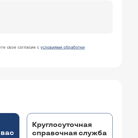
еобходимо увеличить. Если не
е оставьте заявку на телемедицинскую
ми данными обследования, обсудим все
ете свое согласие с
условиями обработки
реозе? Возможно ли ухудшение
, работать для вас в ночные смены не
Круглосуточная
 вас
справочная служба