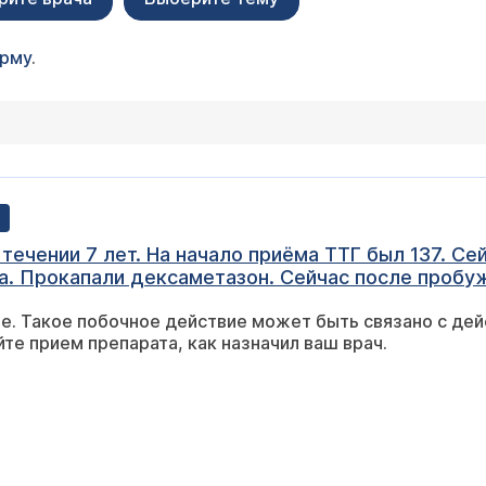
орму
.
ечении 7 лет. На начало приëма ТТГ был 137. Сей
. Прокапали дексаметазон. Сейчас после пробу
ет, поднимается давление, хочется бежать куда 
е. Такое побочное действие может быть связано с дей
 с дексаметазоном или эутирокса много не пойму.
те прием препарата, как назначил ваш врач.