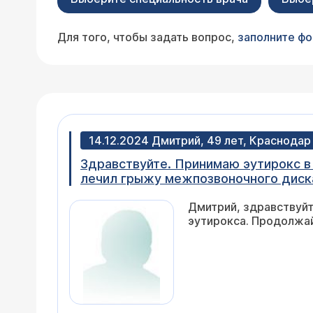
Для того, чтобы задать вопрос,
заполните ф
14.12.2024 Дмитрий, 49 лет, Краснодар
Здравствуйте. Принимаю эутирокс в т
лечил грыжу межпозвоночного диска
перевозбуждение, сердце выскакива
Дмитрий, здравствуйт
восстанавливается. Связанно ли это
эутирокса. Продолжай
чувствую себя.