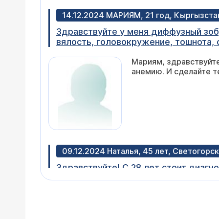
14.12.2024 МАРИЯМ, 21 год, Кыргызста
Здравствуйте у меня диффузный зоб,
вялость, головокружение, тошнота, 
таблетки.
Мариям, здравствуйте
анемию. И сделайте т
09.12.2024 Наталья, 45 лет, Светогорск
Здравствуйте! С 28 лет стоит диагно
повышен, назначили 75/100эутирокса
Наталья, здравствуйте
телемедицинскую конс
опрошу вас, обсудим 