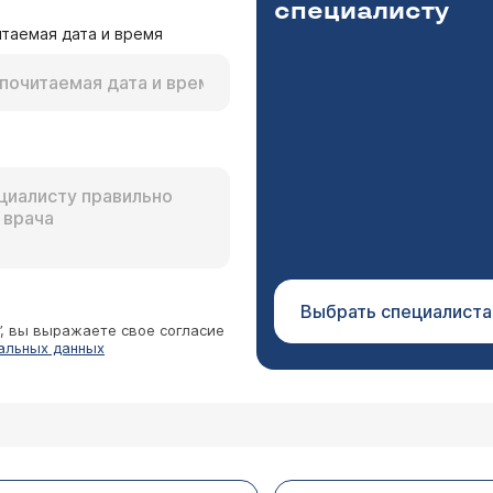
специалисту
таемая дата и время
в до беременности делала узи щитовидной железы
,т3 на 12 неделе беременности, результаты следу
нологу и мне назначили узи, по результатам узи п
По УЗИ не всегда есть изменения, более важны показате
0х13х15, перешеек 4.0, V = 9,4 см3, подвижность
у на сайте оставьте заявку на телемедицинскую консул
азований нет. После узи отправили на пересдачу 
просы.
видно,жду результатов повторных анализов, инте
е повышение ттг, и отсутствие каких либо измене
Выбрать специалиста
”, вы выражаете свое согласие
альных данных
рмальных гормонах щитовидной железы поставили 
вязи с отсутствием регулярного цикла гинеколог 
л, что щитовидная железа начнет вырабатывать г