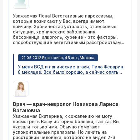
пальцев рук (они сильно сжимаются и разжать
не могу). А один раз даже было на лице, как
будто лицо перекосило. Это мне мешает жить.
Уважаемая Лена! Вегетативные пароксизмы,
Я никуда выехать не могу. Это случайно не
которые возникают у Вас, всегда имеют
инсульт был? Мой невропатолог говорит,
причину. Хроническая усталость, стрессовые
ничего страшного. На счет мышц лица и рук он
ситуации, хронические заболевания,
ничего не сказал. Я много читала про ВСД, но
бессонница, алкоголь, курение - это факторы,
ни у кого такого нет.
способствующие вегетативным расстройствам.
Если Ваш невролог, назначая лечение, не
получает должного результата, обратитесь к
21.05.2012 Екатерина, 45 лет, Москва
другому или к психоневрологу. Описанные Вами
явления пройдут на фоне правильно
У меня ВСД и панические атаки. Пила Феварин
подобранного лечения.
8 месяцев. Все было хорошо, а сейчас опять
стало прыгать давление, начались тревожные
состояния и мысли о смерти. Немеет левая
сторона, тошнит, кружится голова и дикая
слабость. Сегодня ночью вызывала скорую.
АД 160/105 и такое ощущение, что умираю
Врач — врач-невролог Новикова Лариса
(всю трясло, конечности немели, сердце
выпрыгивало). Врач сделал два укола.
Вагановна
Давление немного понизилось, но тряска так и
Уважаемая Екатерина, к сожалению не могу
не прошла до сих пор (почти сутки). Сейчас у
посмотреть Вашу историю болезни, так как Вы
меня такая слабость, что с трудом дохожу до
указали только имя. Обычно помогают
туалета. Подскажите, пожалуйста, что мне
успокоительные препараты. Но лечить на
попринимать, чтобы хотя бы доехать до Вас?
расстоянии человека, которого не видел 2-3