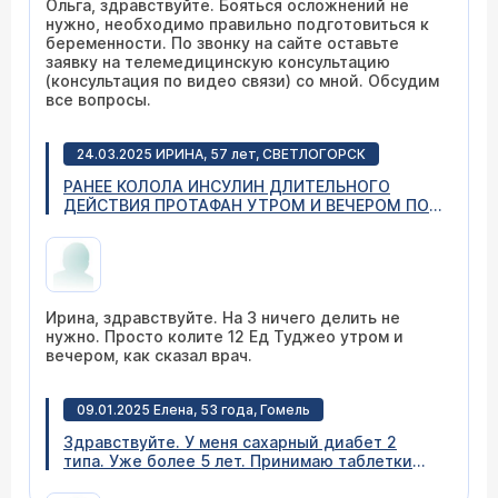
Ольга, здравствуйте. Бояться осложнений не
нужно, необходимо правильно подготовиться к
беременности. По звонку на сайте оставьте
заявку на телемедицинскую консультацию
(консультация по видео связи) со мной. Обсудим
все вопросы.
24.03.2025 ИРИНА, 57 лет, СВЕТЛОГОРСК
РАНЕЕ КОЛОЛА ИНСУЛИН ДЛИТЕЛЬНОГО
ДЕЙСТВИЯ ПРОТАФАН УТРОМ И ВЕЧЕРОМ ПО
12 ЕДИНИЦ. ТЕПЕРЬ ВРАЧ ВЫПИСАЛА ВМЕСТО
НЕГО ИНСУЛИН Туджео СолоСтар. И СКАЗАЛА
НАБИРАТЬ В ШПРИЦЕ ТАКЖЕ ПО 12 ЕДИНИЦ
УТРОМ И ВЕЧЕРОМ. В ИНСТРУКЦИИ ПО
ПРИМЕНЕНИЮ ТУДЖЕО НАПИСАНО, ЧТО ОН
Ирина, здравствуйте. На 3 ничего делить не
ПРИМЕНЯЕТСЯ ОДИН РАЗ В СУТКИ И ДОЗУ
нужно. Просто колите 12 Ед Туджео утром и
НУЖНО ДЕЛИТЬ НА 3(ТРИ). ТО ЕСТЬ МНЕ
вечером, как сказал врач.
НУЖНО НАБИРАТЬ В ШПИЦ 4 ЕДИНИЦЫ ИЛИ
КАК РЕКОМЕНДОВАЛА НАШ ЭНДОКРИНОЛОГ
ПО 12 ЕДИНИЦ УТРОМ И ВЕЧЕРОМ. Я
09.01.2025 Елена, 53 года, Гомель
ОСТЕРЕГАЮСЬ ЭТО ДЕЛАТЬ.
Здравствуйте. У меня сахарный диабет 2
типа. Уже более 5 лет. Принимаю таблетки
Метформин 1000 мг 2 раза в день и Гликлазид