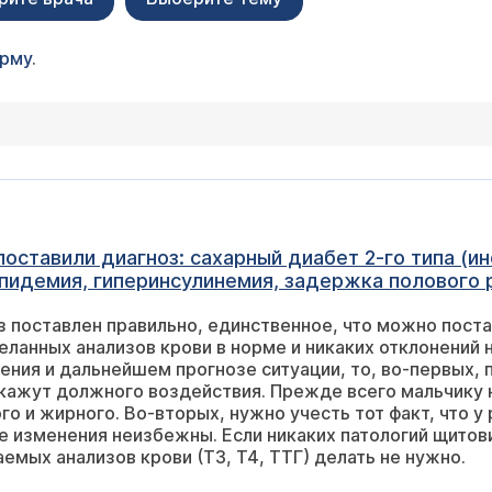
орму
.
- 1,3, через час после еды - 2,5; инсулин (натоща
о же касается вопроса о наиболее
 диагноза и инвалидностью. Медикаментозно ребенку
го не назначают, предлагают принимать различные пищевые добавки. Что д
т, что у ребенка сейчас пубертатный период,
емых анализов крови (Т3, Т4, ТТГ) делать не нужно.