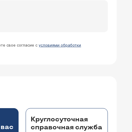
ете свое согласие с
условиями обработки
орпорального очищения крови
.
Круглосуточная
 вас
справочная служба