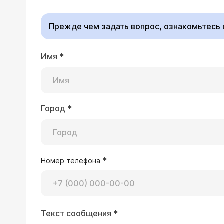
глюкометров. Измерения проводятся путем взят
приборе. На сегодняшний день эти приборы позволяют получать максимально точный результат. Несомненно одним
каждодневным измерением ограничиваться нельзя - бол
Прежде чем задать вопрос, ознакомьтесь
эндокринолога.
Имя
*
22.07.2002 Евгений
Моя мать больна сахарным диабетом 2-го типа (инсулинонезависимым). Не поможет ли ей плазмоферез? Расскажите чуть
подробнее об этой процедуре и нас
Город
*
Врач — трансфузи
Для начала, необходимо конст
сахарного диабета. Плазмоферез - это процедура, позволяющая снизить риск осложнений, вызываемых таким
*
Номер телефона
приема
гепатиты В и С
.
Текст сообщения
*
16.10.2001 Долбня Герман Иосифович, 4