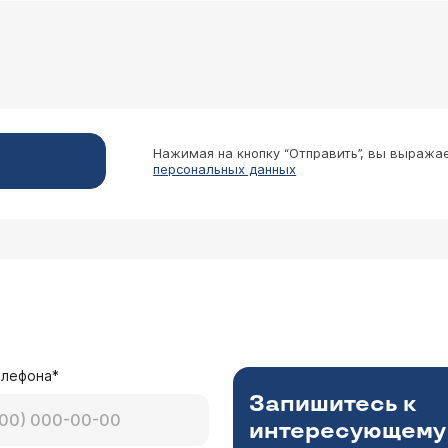
 из-за того, что мерзнут ноги. А когда
олог Бугун Виктор Владимирович
 ангиопатии. Мы проводим
Нажимая на кнопку “Отправить”, вы выража
персональных данных
ацию о
применяемых методиках Вы можете получить на странице
кабинета экстрак
елефона*
Запишитесь к
интересующему