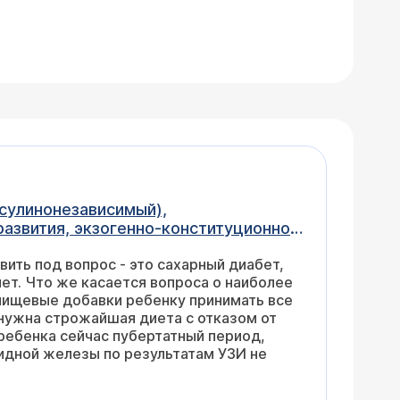
к) - 65, через час после еды - 84.
елать дальше?