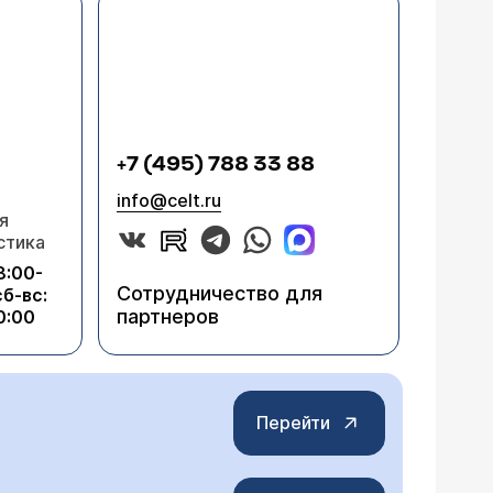
+7 (495) 788 33 88
info@celt.ru
я
стика
8:00-
Сотрудничество для
сб-вс:
партнеров
0:00
Перейти