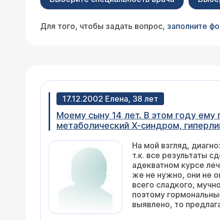
Для того, чтобы задать вопрос,
заполните ф
17.12.2002 Елена, 38 лет
Моему сыну 14 лет. В этом году ему поставили диагноз: сахарный диабет 2-го типа (инсулинонезависимый),
метаболический Х-синдром, гиперлипидемия, гиперинсулинемия, задержка полового развития, экзогенно-конституционное
ожирение. Результаты последних анализов: гликозилированный гемоглобин - 3,9; глюкоза крови (натощак) - 4,8, через час
На мой взгляд, диагноз поставлен правильно, единственное, что можно поставить под вопрос - это сахарный диабет,
после еды - 4,34; С-пептид (натощак) 
т.к. все результаты сделанных анализов крови в норме и никаких отклонений нет. Чт
Правильно ли поставлен диагноз? Эндокринолог просит сдать ещё анализы крови на Т3, Т4, ТТГ. Зачем? УЗИ показывает,
адекватном курсе лечения и дальнейшем прогнозе ситуации, то, во-первых, пищевые добавки ребенку принимать все
что патологии нет. Ребенка, да и меня, пугают неизлечимостью этого
же не нужно, они не окажут должного воздействия. Прежде всего мальчику нужна строжайшая диета с отказом от
ниче
всего сладкого, мучного и жирного. Во-вторых, нужно учесть тот фак
поэтому гормональные изменения неизбежны. Если никаких патологий щитовидной железы по результатам УЗИ не
выявлено, то предлага