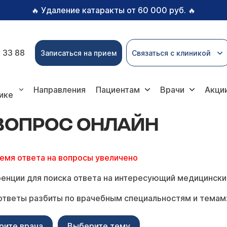
Удаление катаракты от 60 000 руб.
🔥
🔥
 33 88
Записаться на прием
Связаться с клиникой
ос онлайн
Направления
Пациентам
Врачи
Акци
ике
 ВОПРОС ОНЛАЙН
ремя ответа на вопросы увеличено
енции для поиска ответа на интересующий медицински
ответы разбиты по врачебным специальностям и темам
рите врача
Выберите тему