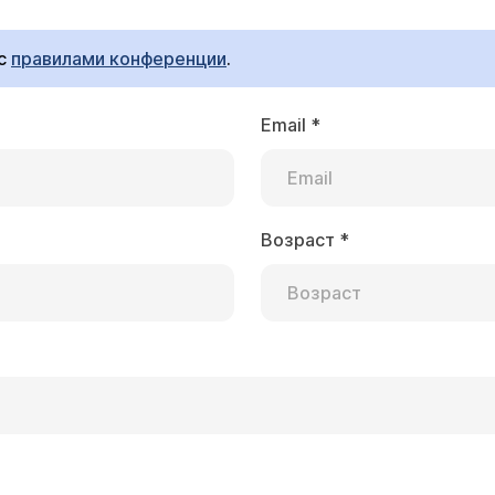
ия пробы крови (прокалывание пальца) и тестирования пробы в
ьные диабетом должны находится под наблюдением врача-
 с
правилами конференции
.
Email
*
колько она эффективна?
Возраст
*
олог Бугун Виктор Владимирович
атировать тот факт, что в данном случае, к сожалению, речь идет о неизл
биохимический анализ крови
5 лет