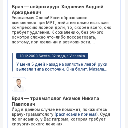
определяется картина гигромы размером
Врач — нейрохирург Ходневич Андрей
20x52x18 мм, вызывающее компрессию
лобной доли слева. Смещения срединных
Аркадьевич
структур нет. Желедочки мозга не
Уважаемая Олеся! Если образование,
расширены. Субарахионозальные
выявленное при МРТ, действительно вызывает
пространства не расширены на остальном
компрессию лобной доли, то, скорее всего, оно
протяжении. Ствол мозга, мозжечок,
требует удаления. К сожалению, без очного
краниовертебральный переход без
осмотра сложно что-либо посоветовать,
особенностей. Прошу Вас, подскажите, что же
поэтому, при желании и возможности,
нам делать и нужна ли операция и какая.
приглашаю Вашего супруга к себе на прием,
после которого можно будет судить о ходе
18.12.2003 Sweta, 32 года, s.Vishenka
дальнейшего лечения и возможной операции.
При себе желательно иметь результаты
У меня 5 дней назад на запястье левой руки
предыдущих обследований.
вылезла типа косточки. Она болит. Мазала
йодом. Не проходит. Что это? Что делать?
Помогите советом.
Врач — травматолог Акимов Никита
Павлович
Йод в данном случае не поможет, покажитесь
врачу-травматологу
(расписание приема)
. Судя
по описанию, у Вас гигрома, которая требует
хирургического лечения.