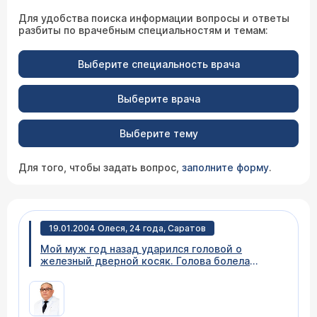
Для удобства поиска информации вопросы и ответы
разбиты по врачебным специальностям и темам:
Выберите специальность врача
Выберите врача
Выберите тему
Для того, чтобы задать вопрос,
заполните форму
.
19.01.2004 Олеся, 24 года, Саратов
Мой муж год назад ударился головой о
железный дверной косяк. Голова болела
почти целый день, но мы не придали значения.
Иногда стали беспокоить головные боли и мы
сделали исследование МР-томографом
головы. Заключение: в левой лобной доле