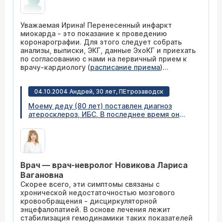
времени займет в стационаре или можно
амбулаторно? Сколько это будет стоить? ИБС
II степени. Мужчина 51 год. 10 лет назад был
Уважаемая Ирина! Перенесенный инфаркт
инфаркт.
миокарда - это показание к проведению
коронарографии. Для этого следует собрать
анализы, выписки, ЭКГ, данные ЭхоКГ и приехать
по согласованию с нами на первичный прием к
врачу-кардиологу (
расписание приема
)
(телефон 305-34-04). Коронарография занимает
15-20 мин, пациент находится в стационаре 4-5
04.10.2004 Андрей, 30 лет, ПЕтрозаводск
часов, стоимость составляет 15 000 рублей.
Список анализов: общий анализ крови,
Моему деду (80 лет) поставлен диагноз
тромбоциты; общий анализ мочи;
атеросклероз, ИБС. В последнее время он
биохимический анализ крови: общий белок,
выглядит очень плохо, неадекватно себя
билирубин, мочевина, креатинин, глюкоза,
ведет (нарушается память, не понимает, что
липидный профиль; коагулограмма
делает и т.д.). Я подозреваю, что у него,
(протромбиновое время, МНО, время
возможно, был инсульт. Или перечисленные
свертывания крови, фибриноген); группа крови и
симптомы связаны непосредственно с
резус-фактор; кровь на RW, ВИЧ; анализ крови на
Врач — врач-невролог Новикова Лариса
атеросклерозом и ишемической болезнью
HBS и HCV антигены. Все вышеуказанные
сердца?
Вагановна
исследования можно сделать у нас в Центре
Скорее всего, эти симптомы связаны с
(стоимость анализов не включена в стоимость
хронической недостаточностью мозгового
коронарографии). Приходите, будем рады
кровообращения - дисциркуляторной
помочь.
энцефалопатией. В основе лечения лежит
стабилизация гемодинамики таких показателей