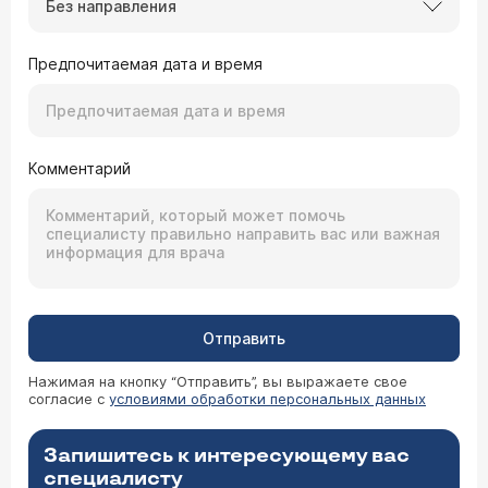
Без направления
составляет от 5000 долларов) для лечения ИБС
мы применяем менее травматичную операцию
коронарной ангиопластики (стоимость 2200
Предпочитаемая дата и время
долларов). Стоимость коронарографии
составляет 9000 рублей и она проводится в
течение одного дня. Более подробно о методах
лечения ИБС Вы можете прочитать в
статье
кандидата медицинских наук врача-кардиолога
Д.П. Дундуа.
Комментарий
Отправить
Нажимая на кнопку “Отправить”, вы выражаете свое
согласие с
условиями обработки персональных данных
Запишитесь к интересующему вас
специалисту