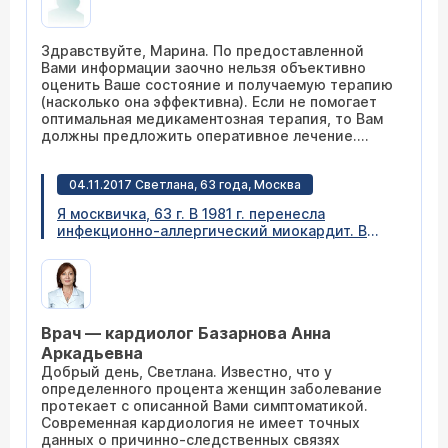
ST.Гипертоническая болезнь 3 степени, риск
4. НК1. Принимаю кучу табл, но практически не
могу ходить-задыхаюсь. Можно ли чем-то
Здравствуйте, Марина. По предоставленной
помочь в моем случае?
Вами информации заочно нельзя объективно
оценить Ваше состояние и получаемую терапию
(насколько она эффективна). Если не помогает
оптимальная медикаментозная терапия, то Вам
должны предложить оперативное лечение.
Необходимо обратиться к кардиохирургу.
04.11.2017 Светлана, 63 года, Москва
Я москвичка, 63 г. В 1981 г. перенесла
инфекционно-аллергический миокардит. В
2015 г. - впервые с приступом в
кардиореанимации - ИБС, прогрессирующая
стенокардия с исходом в 2 ФКЛ, КАГ от
16.01.2015 - без значимых стенотических
поражений, выраженный спазм устья ПКА на
Врач — кардиолог Базарнова Анна
постановку катетера. В последующем -
неоднократные госпитализации по скорой с
Аркадьевна
диагнозом Нестабильная стенокардия. В
Добрый день, Светлана. Известно, что у
октябре 2017 - диагноз сменен на: ИБС,
определенного процента женщин заболевание
микроваскулярная стенокардия или
протекает с описанной Вами симптоматикой.
кардиальный синдром Х. 3 года приступы
Современная кардиология не имеет точных
болей за грудиной, возникающие даже на
данных о причинно-следственных связях