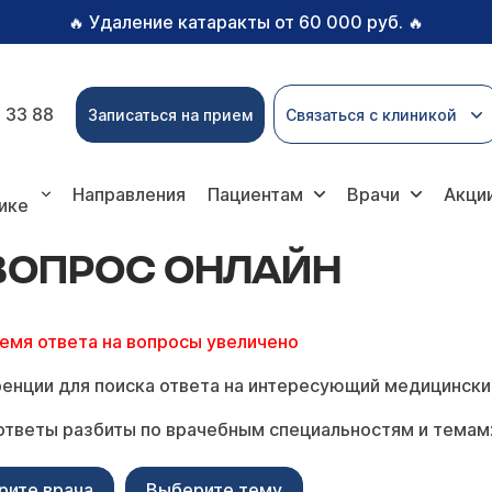
Удаление катаракты от 60 000 руб.
🔥
🔥
 33 88
Записаться на прием
Связаться с клиникой
с онлайн
Направления
Пациентам
Врачи
Акци
ике
 ВОПРОС ОНЛАЙН
ремя ответа на вопросы увеличено
енции для поиска ответа на интересующий медицински
ответы разбиты по врачебным специальностям и темам
рите врача
Выберите тему