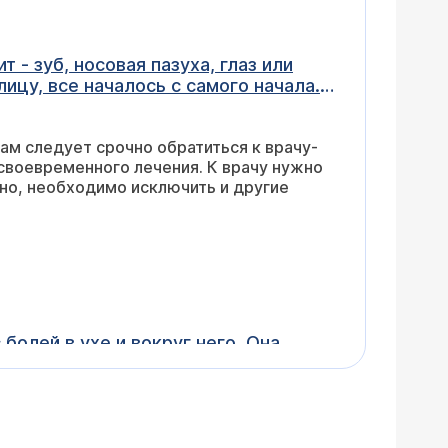
 - зуб, носовая пазуха, глаз или
ицу, все началось с самого начала.
иоткрытым окном)? Как можно это
ам следует срочно обратиться к врачу-
т своевременного лечения. К врачу нужно
жно, необходимо исключить и другие
болей в ухе и вокруг него. Она
витаминов группы В. Так же она
ие, правда в более медленном темпе,
пию (электрофорез с йодистым калием -