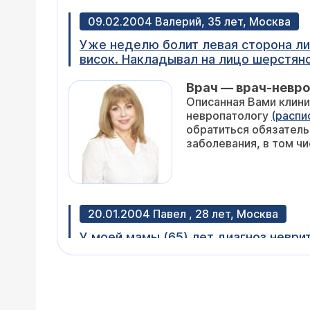
09.02.2004 Валерий, 35 лет, Москва
Уже неделю болит левая сторона лица
висок. Накладывал на лицо шерстяной
Что это может быть? Неужели я зас
Врач — врач-невро
вылечить?
Описанная Вами клини
невропатологу
(распи
обратиться обязатель
заболевания, в том чи
20.01.2004 Павел , 28 лет, Москва
У моей мамы (65) лет диагноз неврит
обратилась в поликлинику, где врачи установили в ухе герпетическую инфекцию. Было начато лечение. Сделано 20 укол
прозерина+20 никотиновой кислоты+5
Врач — врач-невро
пила таблетки трентала и ацикловира. Острые боли прошли. На 
В течение первых 3-4
сделал 7 капельниц, дают опять трентал и преднизалон. Также 10 УВЧ, 10 массажей шейно-воротнико
чем в первый месяц.
иглоукалываний, 5 форезов с гидрокартизоном, ЛФК. Стал закрываться глаз, а вот область рта никак не восстанавливается.