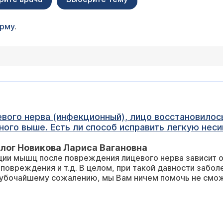
орму
.
евого нерва (инфекционный), лицо восстановилось
стороне, где был неврит, все же немного выше. Есть ли способ исправи
лог Новикова Лариса Вагановна
ии мышц после повреждения лицевого нерва зависит о
 повреждения и т.д. В целом, при такой давности забол
глубочайшему сожалению, мы Вам ничем помочь не смо