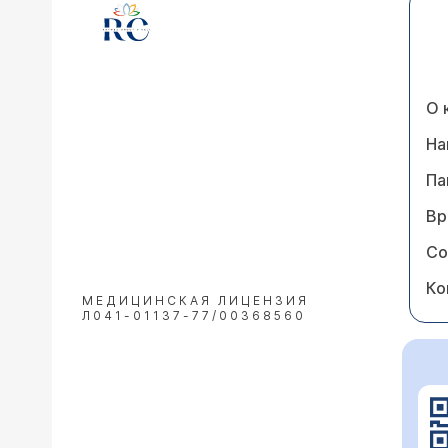
Уважаемая Вера Николаевн
Вас не беспокоили, м
изменится, что бы Вы
О 
На
Па
Вр
Со
Ко
МЕДИЦИНСКАЯ ЛИЦЕНЗИЯ
Л041-01137-77/00368560