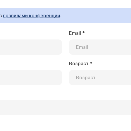
азеромагнитотерапию). По статистике только в 5% случ
ечащий врач утверждает, что область рта уже не
сь.
йствительно так или все-таки срок восстановлен
 с
правилами конференции
.
Email
*
 сторона лица. Глаз не закрывается, улыбка одн
 левой стороны, вкусовые ощущения сохранены, д
в. Скажите, пожалуйста, какие исследования мог
Возраст
*
лог Новикова Лариса Вагановна
нию, Вы переносите неврит лицевого нерва - заболев
ктера (инфекционного, токсического и травматическог
рачу-невропатологу
(расписание приема)
для назначения
лечение, тем лучше будет конечный результат.