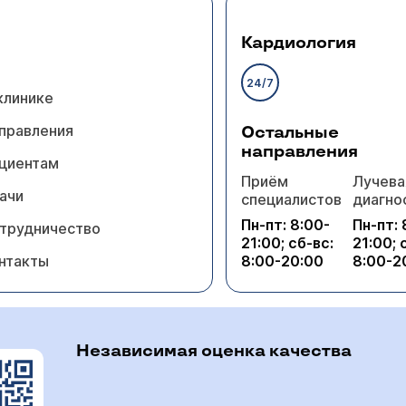
а! Если с момента Вашего заболевания прошло столько времени, и
ожно оставить все как есть. Скорее всего, положение н
 не предприняли.
Кардиология
24/7
клинике
правления
Остальные
направления
циентам
Приём
Лучева
ачи
специалистов
диагно
Пн-пт: 8:00-
Пн-пт: 
трудничество
21:00; сб-вс:
21:00; 
нтакты
8:00-20:00
8:00-2
Независимая оценка качества