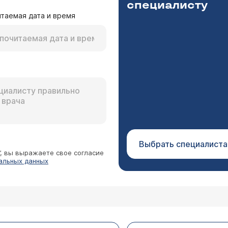
специалисту
таемая дата и время
ласти щеки. Неожиданно возникает острая боль, чаще
оз может врач-невропатолог после очной консультаци
Выбрать специалиста
”, вы выражаете свое согласие
альных данных
т лицевого нерва. Остались контрактуры слева. П
вия в дальнейшем? Нужно ли и возможно ли прово
лог Новикова Лариса Вагановна