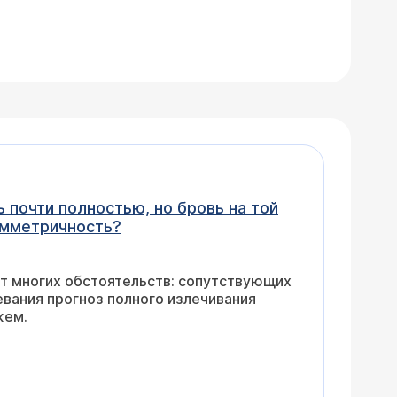
 почти полностью, но бровь на той
ть легкую несимметричность?
т многих обстоятельств: сопутствующих
евания прогноз полного излечивания
жем.