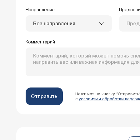
Направление
Предпочи
Без направления
08.08.2002 Клавдия Ивановна, 75 лет
Замучили лицевые боли в об
Комментарий
Испытываемые Вами болевые ощущения, скорее всего, указывают на развитие неврита лицевого нерва. Уточнить
предполагаемый диагн
Нажимая на кнопку “Отправить
Отправить
с
условиями обработки персон
14.05.2002 Вера Николаевна, 45 лет
В возрасте 18 лет я перенесла неври
болей). Какие могут быть последст
где? С уважением.
Врач — врач-невро