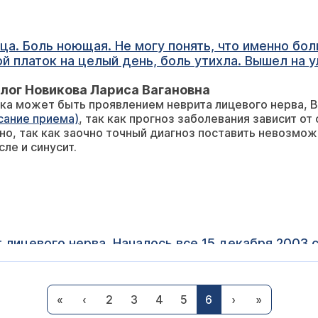
. Боль ноющая. Не могу понять, что именно болит
 платок на целый день, боль утихла. Вышел на ул
тудил лицевой нерв (как-то ехал на машине с пр
лог Новикова Лариса Вагановна
ка может быть проявлением неврита лицевого нерва, В
сание приема)
, так как прогноз заболевания зависит о
но, так как заочно точный диагноз поставить невозмо
сле и синусит.
 лицевого нерва. Началось все 15 декабря 2003 с 
ов
 диклофенака +10 актовегина, параллельно уколы 
лог Новикова Лариса Вагановна
20 день заболевания маму положили в стационар, где
«
‹
2
3
4
5
6
›
»
 месяцев, иногда до 6 месяцев возможно восстановлен
вой зоны, 10
 Необходимо продолжать массаж, ЛФК, ИРТ, физиотера