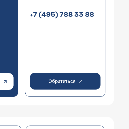
+7 (495) 788 33 88
 всего вечером. Что это может быть?
и.
Обратиться
ока меня это не беспокоит (нет
дить оперативное лечение? Какое и