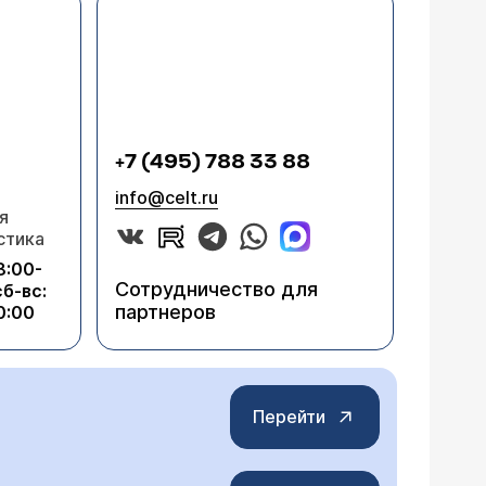
 последствия неврита
и в худшую, ни в лучшую стороны не
+7 (495) 788 33 88
info@celt.ru
я
стика
8:00-
Сотрудничество для
сб-вс:
партнеров
0:00
Перейти