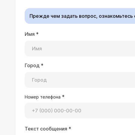
полумаска Бергалы, л
Сейчас срок заболевания 1 месяц. Л
бы меры не принимали
запущенный случай. Скажите, это де
Прежде чем задать вопрос, ознакомьтесь
можно сделать?
Имя
*
04.12.2003 Сергей, 26 лет, Москва
Несколько дней назад онемела левая
повышалась, немного болит горло с
сказали, что застужен лицевой нер
Город
*
Врач — врач-невро
диагноза?
Судя по Вашему описа
воспалительного хара
стоит обратиться к в
раньше будет начато 
*
Номер телефона
20.11.2002 Людмила, 26 лет
Текст сообщения
*