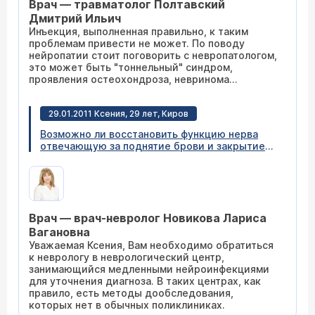
Врач — травматолог Полтавский
внутри стопа как бы заморожена. Ступня в
этом месте как бы занемела, неприятное
Дмитрий Ильич
чувство.
Инъекция, выполненная правильно, к таким
проблемам привести не может. По поводу
нейропатии стоит поговорить с невропатологом,
это может быть "тоннельный" синдром,
проявления остеохондроза, невринома...
29.01.2011 Ксения, 29 лет, Киров
Возможно ли восстановить функцию нерва
отвечающую за поднятие брови и закрытие
глаза. Заболела весной 2009 года перестала
подниматься левая бровь, когда именно не
обратила внимания, никто не посоветовал
бежать в поликлинику. Пошла ко врачу в мае
2010, врач назначил томограмму МРТ,
Врач — врач-невролог Новикова Лариса
консультации окулиста, лора все в порядке.
Пока ходила по специалистам перестал
Вагановна
закрываться левый глаз, не могу зажмуриться,
Уважаемая Ксения, Вам необходимо обратиться
нахмурить брови. Затем назначили лечение в
к неврологу в неврологический центр,
виде уколов, таблеток, массажа. Результат
занимающийся медленными нейроинфекциями
нулевой. Затем прошла 4 месяца
для уточнения диагноза. В таких центрах, как
иглоукалывания, результат тот же(никакой).
правило, есть методы дообследования,
Больше мне ничего не предложили. Что
которых нет в обычных поликлиниках.
делать дальше?