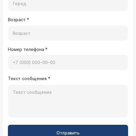
тошнота и рвота. Посоветуйте, что можно
Врач — врач-невролог Новикова Лариса
сделать?
Вагановна
Уважаемая Екатерина, если ничего не помогает
Возраст
*
из консервативной терапии, необходимо
обратиться к нейрохирургу.
02.12.2008 Лилия, 25 лет, Москва
Номер телефона
*
У меня в ухе появился шум, похожий на шум
ветра, который дует, как бы пульсируя вместе
с биением сердца. Возникает только тогда,
когда я ложусь спать. Подскажите,
пожалуйста, можно ли промыть ухо теплой
водой и как это правильно сделать в
Текст сообщения
*
домашних условиях?
Здравствуйте. Я не советую вам этого делать.
Это симптоматика сосудистого нарушения, а не
серной пробки. Лучше обратитесь к
оториноларингологу (
расписание приема
) ,
сделайте аудиограмму, исследование слуха, в
данном случае следует исключить сосудистый
неврит. Приходите в наш Центр, будем рады
помочь Вам.
16.06.2008 Олег, 52 года, Москва
Отправить