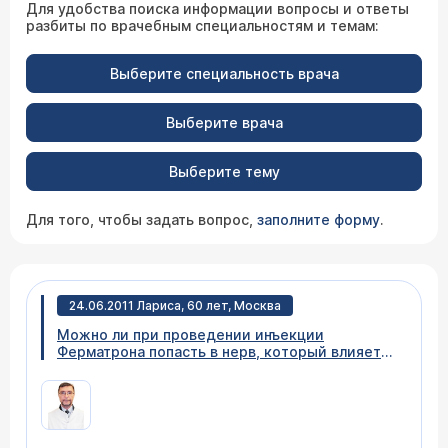
Для удобства поиска информации вопросы и ответы
разбиты по врачебным специальностям и темам:
Выберите специальность врача
Выберите врача
Выберите тему
Для того, чтобы задать вопрос,
заполните форму
.
24.06.2011 Лариса, 60 лет, Москва
Можно ли при проведении инъекции
Ферматрона попасть в нерв, который влияет
на чувствительность части ступни в районе от
мизинца до середины подошвы? Вначале
было больно ходить, стоять. Сейчас хожу
нормально, болевых ощущений нет, но когда
провожу рукой по ноге - такое чувство что