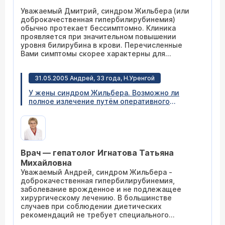
последствия? И может ли быть от синдрома
Уважаемый Дмитрий, синдром Жильбера (или
Жильбера повседневная слабость?
доброкачественная гипербилирубинемия)
обычно протекает бессимптомно. Клиника
проявляется при значительном повышении
уровня билирубина в крови. Перечисленные
Вами симптомы скорее характерны для
обострения гастрита. Советую Вам прийти на
консультацию к гастроэнтерологу
(расписание
31.05.2005 Андрей, 33 года, Н.Уренгой
приема)
.
У жены синдром Жильбера. Возможно ли
полное излечение путём оперативного
вмешательства или передовых, радикальных
методов?
Врач — гепатолог Игнатова Татьяна
Михайловна
Уважаемый Андрей, синдром Жильбера -
доброкачественная гипербилирубинемия,
заболевание врожденное и не подлежащее
хирургическому лечению. В большинстве
случаев при соблюдении диетических
рекомендаций не требует специального
лечения.