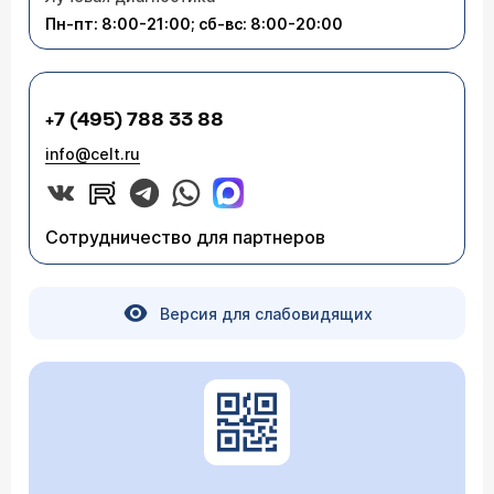
может быть проявлением, например,
Пн-пт: 8:00-21:00; сб-вс: 8:00-20:00
хронического гепатита.) Вы можете прийти на
консультацию к нам.
+7 (495) 788 33 88
info@celt.ru
Сотрудничество для партнеров
Версия для слабовидящих