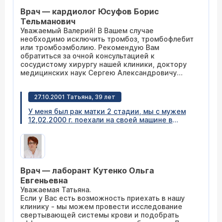
Врач — кардиолог Юсуфов Борис
Тельманович
Уважаемый Валерий! В Вашем случае
необходимо исключить тромбоз, тромбофлебит
или тромбоэмболию. Рекомендую Вам
обратиться за очной консультацией к
сосудистому хирургу нашей клиники, доктору
медицинских наук Сергею Александровичу
Дроздову. Вы можете связаться с ним по
телефону 305-34-04 и определить сроки
27.10.2001 Татьяна, 39 лет
Вашего визита.
У меня был рак матки 2 стадии, мы с мужем
12,02.2000 г. поехали на своей машине в
г.Новосибирск на лечение, по дороге попали в
аварию, у меня было кровоизлияние,
переломы ребер, ноги, руки, грудной клетки,
таза. После лечения я прошла курс
радиотерапии, симптомов рака не
Врач — лаборант Кутенко Ольга
обнаружено. Сейчас у меня тромбофлебит по
всей ноге , которая была сломана, внутри
Евгеньевна
пластина, которую будут снимать этой зимой.
Уважаемая Татьяна.
В больнице мне ставили систему для
Если у Вас есть возможность приехать в нашу
разжижения крови, потом провели пять
клинику - мы можем провести исследование
сеансов с пиявками, но улучшений нет. Что Вы
свертывающей системы крови и подобрать
можете посоветовать? Заранее спасибо