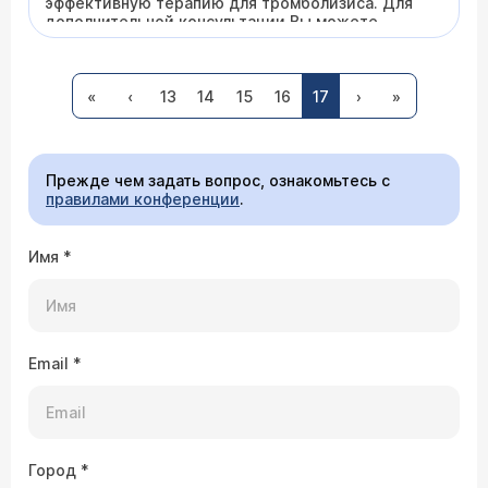
эффективную терапию для тромболизиса. Для
дополнительной консультации Вы можете
обратиться ко мне по тел. 305-16-94.
«
‹
13
14
15
16
17
›
»
Прежде чем задать вопрос, ознакомьтесь с
правилами конференции
.
Имя
*
Email
*
Город
*