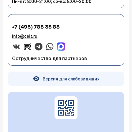
Пн-пт: 8:00-21:00; сб-вс: 8:00-20:00
обследоваться, разбираться очно.
+7 (495) 788 33 88
info@celt.ru
Сотрудничество для партнеров
Версия для слабовидящих