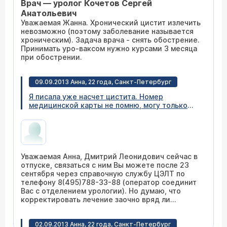
Врач — уролог Кочетов Сергей
любой ответ.
Анатольевич
Уважаемая Жанна. Хронический цистит излечить
невозможно (поэтому заболевание называется
хроническим). Задача врача - снять обострение.
Принимать уро-ваксом нужно курсами 3 месяца
при обострении.
09.09.2013 Анна, 22 года, Санкт-Петербург
Я писала уже насчет цистита. Номер
медицинской карты не помню, могу только
назвать свои данные ... врач- Перепечай
Дмитрий Леонидович. Он только поставил
диагноз на основании УЗИ и анализов, также
выписал Фитолизин. Палин и Канефрон мне
выписали на основе УЗИ, анализов и
Уважаемая Анна, Дмитрий Леонидович сейчас в
бакпосева в больнице #15. Телефона вашего
отпуске, связаться с ним Вы можете после 23
врача у меня нет, очно обратиться не могу, т.к.
сентября через справочную службу ЦЭЛТ по
переехала жить в Санкт-Петербург.
телефону 8(495)788-33-88 (оператор соединит
Вас с отделением урологии). Но думаю, что
корректировать лечение заочно вряд ли
получится.
02.09.2013 Анна, 22 года, Санкт-Петербург