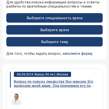
Для удобства поиска информации вопросы и ответы
разбиты по врачебным специальностям и темам:
Выберите специальность врача
Выберите врача
Выберите тему
Для того, чтобы задать вопрос,
заполните форму
.
09.09.2014 Жанна, 66 лет, Москва
Вопрос по поводу лекарства Уро-ваксом. Его
выписали моей маме. Она принимала его по
схеме - 3 месяца пить, затем - 3 месяца -
перерыв. У мамы существенные улучшения, но
до конца хронический цистит не излечен. Как
это лекарство принимать далее? И не вредно
ли - тк у мамы возраст 91 год. Спасибо за