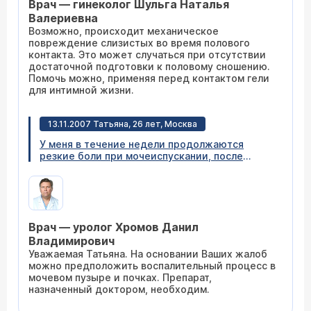
Врач — гинеколог Шульга Наталья
месяца назад делали лазеркоагуляцию шейки
матки, если это имеет значение. До операции
Валериевна
все было хорошо. Спасибо.
Возможно, происходит механическое
повреждение слизистых во время полового
контакта. Это может случаться при отсутствии
достаточной подготовки к половому сношению.
Помочь можно, применяя перед контактом гели
для интимной жизни.
13.11.2007 Татьяна, 26 лет, Москва
У меня в течение недели продолжаются
резкие боли при мочеиспускании, после
каждой чашки чая в туалет бегаю, вчера
появилась тупая боль в пояснице, а вечером
еще и температура поднялась. Сходила к
урологу - он выписал Нолицин. Прочитала
противопоказания - там такой перечень,
Врач — уролог Хромов Данил
включающий даже кандидоз, что мне страшно
пить такие таблетки. Вечером я принимаю
Владимирович
горячую ванну, и это немного снимает боль.
Уважаемая Татьяна. На основании Ваших жалоб
Можно обойтись без таблеток?
можно предположить воспалительный процесс в
мочевом пузыре и почках. Препарат,
назначенный доктором, необходим.