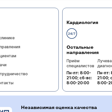
кий хирург Маренич Владимир Федорович
способ?
дики обладают несколькими недостатками. Так, например
Кардиология
щаются процедуры - начинает сходить на нет эффект от
24/7
клинике
ние приема
).
правления
Остальные
направления
циентам
Приём
Лучева
ачи
специалистов
диагно
Пн-пт: 8:00-
Пн-пт: 
трудничество
21:00; сб-вс:
21:00; 
нтакты
8:00-20:00
8:00-2
кий хирург Маренич Владимир Федорович
ацию?
ы американского производства (фирмы McGan или Mentor). Данные эндопротез
о проведения этих операций и
Независимая оценка качества
ать только после очной консультации. Данных о том, что коррекция бровей может