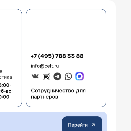
+7 (495) 788 33 88
info@celt.ru
я
стика
8:00-
Сотрудничество для
сб-вс:
партнеров
0:00
ы по
Перейти