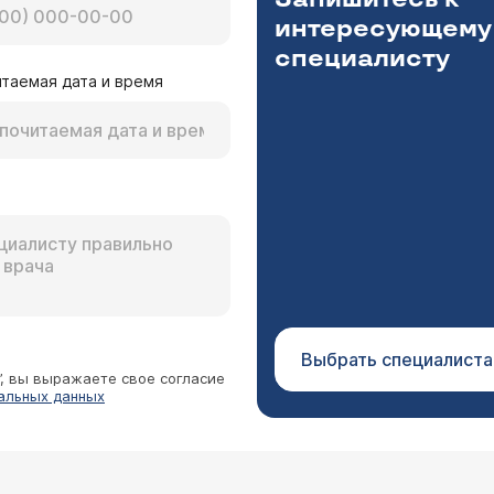
интересующему
специалисту
таемая дата и время
на кормление или оно невозможно? Имеют ли протезы срок
 их нужно менять?
кий хирург Маренич Владимир Федорович
иться - кормление грудью возможно и эндопротезиров
влияет
комендуем менять протезы раз в 15 лет, хотя встречаю
Выбрать специалиста
”, вы выражаете свое согласие
альных данных
тились, так называемые, "брыли". Пластическую операцию