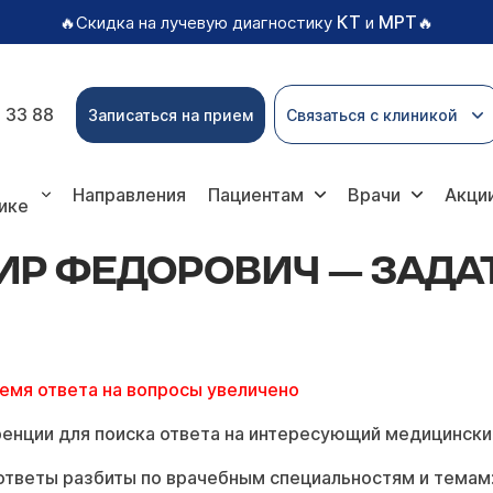
КТ
МРТ
🔥Скидка на лучевую диагностику
и
🔥
 33 88
Записаться на прием
Связаться с клиникой
имира Федоровича
Направления
Пациентам
Врачи
Акци
ике
Р ФЕДОРОВИЧ — ЗАДА
ремя ответа на вопросы увеличено
енции для поиска ответа на интересующий медицински
ответы разбиты по врачебным специальностям и темам