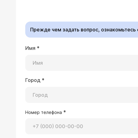
К сожалению, ни один из существующих методов п
них. Можем рекоменд
обратиться на консул
Прежде чем задать вопрос, ознакомьтесь
Имя
*
16.05.2002 Татьяна, 28 лет
Полтора года назад я удалила в зон
потом на этом месте образовалась р
пожалуйста, каким методом я могу х
Город
*
Врач — пластичес
Выпуклость, о которо
процедуры (инъекции), если он невелик, и двух-трех процедур, если его размеры превышают 1 см в диаметре. В
результате этой манипуляции исчезает зуд и руб
прием ко мне, предва
*
Номер телефона