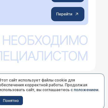
Перейти
 НЕОБХОДИМО
той
СПЕЦИАЛИСТОМ
ое для Вас время по телефону 305-11-72.
Этот сайт использует файлы cookie для
обеспечения корректной работы. Продолжая
использовать сайт, вы соглашаетесь
с положением
.
ческим методом сделать
уду вам очень признательна.
Понятно