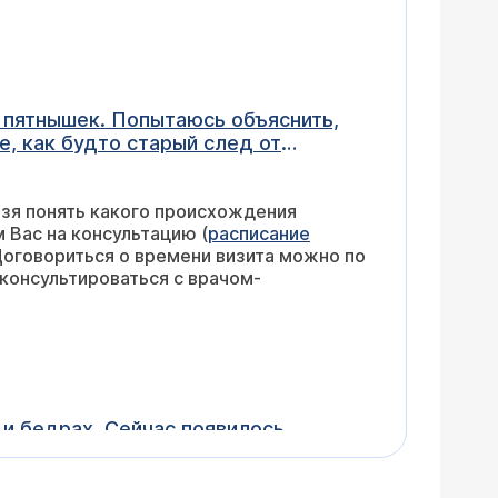
 пятнышек. Попытаюсь объяснить,
е, как будто старый след от
ни чуть темнее к середине, светлее
ят ноги и поэтому мешают мне.
ьзя понять какого происхождения
ят (хотя и больше вроде не
м Вас на консультацию (
расписание
 Договориться о времени визита можно по
 и бедрах. Сейчас появилось
ды наиболее эффективны?