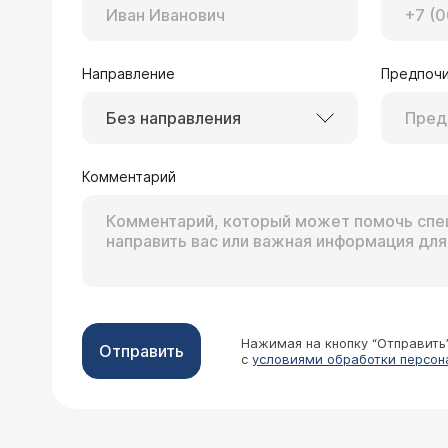
телефону 107-75-54.
Направление
Предпочи
29.03.2002 Маша, 21 год
Без направления
Как эндопротезирование молочных желез может повлиять 
годности и через какое время
Комментарий
Врач — пластичес
Вы не должны беспоко
молочных желез
и ре
использования.
Нажимая на кнопку “Отправить
Отправить
с
условиями обработки персон
28.01.2002 Анна, 42 года
С возрастом начала деформироваться линия подбородка, наме
проводить не очень хочется, да и, как говорят врачи, еще рано. Но подкорректировать лицо и закрепить мышцы уже