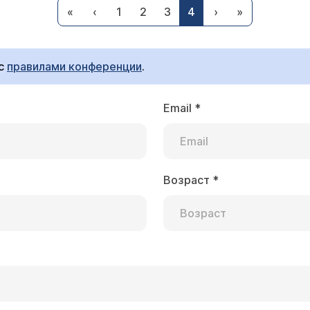
«
‹
1
2
3
4
›
»
о устранению растяжек не поможет Вам полностью избавиться от
овать Вам метод мезотерапии, который сделает раст
ьтацию ко мне, позвонив по телефону 107-75-54.
 с
правилами конференции
.
Email
*
е декольте родинку, которая со временем увеличи
озоватая выпуклость, которая смотрится совсем 
отя бы немного сгладить этот рубец. Спасибо.
Возраст
*
кий хирург Маренич Владимир Федорович
й Вы говорите, это келоидный рубец. Чтобы справиться
ец обычно сглаживается до уровня кожи. Вы можете обратиться на
рительно записавшись по телефону 305-11-72.