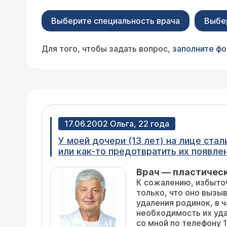
Выберите специальность врача
Выбе
Для того, чтобы задать вопрос,
заполните ф
17.06.2002 Ольга, 22 года
У моей дочери (13 лет) на лице ста
Врач — пластичес
К сожалению, избыточ
только, что оно вызы
удаления родинок, в час
необходимость их удаления нельзя, для этого необходима консультация. Договориться о ней Вы сможете, связавшись
со мной по телефону 