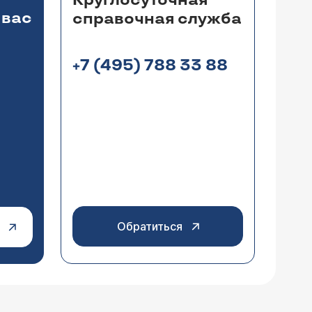
Круглосуточная
 вас
справочная служба
+7 (495) 788 33 88
ание молочных желез никак на него не
. Фирмы-производители дают гарантию на 15 лет. В нашем Центре мы выполняем
эндопротезирование
тся случаи более длительного их
Обратиться