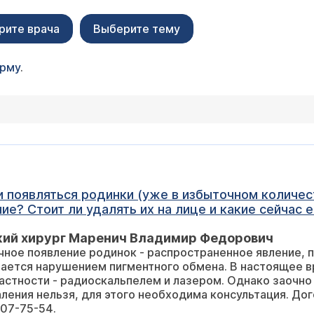
рите врача
Выберите тему
орму
.
ли появляться родинки (уже в избыточном количест
или как-то предотвратить их появление? 
кий хирург Маренич Владимир Федорович
ное появление родинок - распространенное явление, п
вается нарушением пигментного обмена. В настоящее 
тности - радиоскальпелем и лазером. Однако заочно определить
107-75-54.