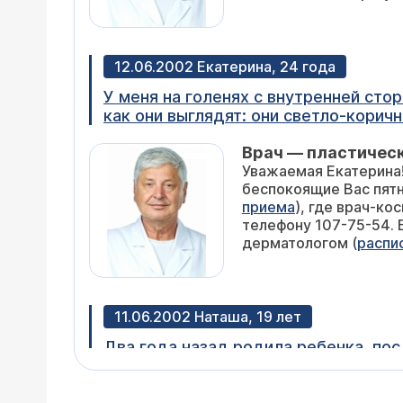
12.06.2002 Екатерина, 24 года
У меня на голенях с внутренней ст
как они выглядят: они светло-коричн
выдавленных прыщиков (прыщиков у м
Врач — пластичес
по краям, в принципе, мелкие. Не бо
Уважаемая Екатерина!
Сначала я думала, что это от эпиляц
беспокоящие Вас пятна
появляются). Подскажите, что это м
приема
), где врач-ко
телефону 107-75-54. Если возникн
дерматологом (
распи
11.06.2002 Наташа, 19 лет
Два года назад родила ребенка, пос
Врач — пластичес