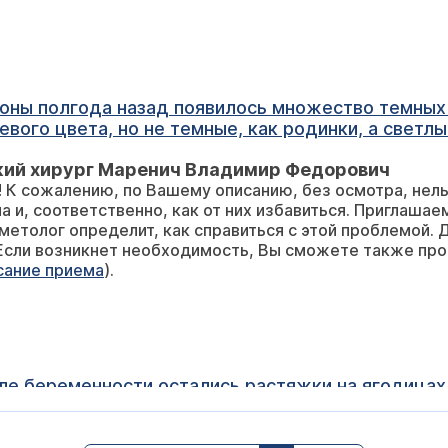
ороны полгода назад появилось множество темных
евого цвета, но не темные, как родинки, а светлы
еня там не было, и я ничего не выдавливала). О
кий хирург Маренич Владимир Федорович
лят, не чешутся, ничего. Только эстетически порт
 К сожалению, по Вашему описанию, без осмотра, нел
ии, стала пользоваться бритвой, но они не проход
 и, соответственно, как от них избавиться. Приглашае
ожет быть, и как это можно вылечить. Спасибо.
сметолог определит, как справиться с этой проблемой.
ет необходимость, Вы сможете также проконсультироваться с врачом-
сание приема
).
ле беременности остались растяжки на ягодицах
большое количество методов их лечения, скажите, какие мето
кий хирург Маренич Владимир Федорович