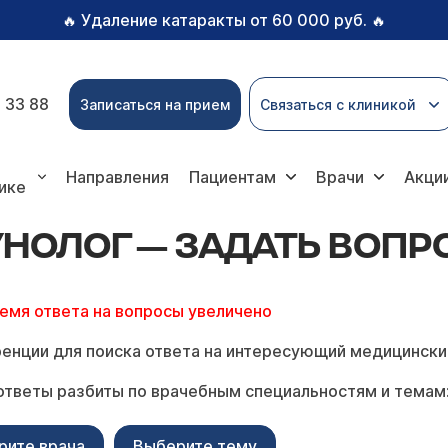
Удаление катаракты от 60 000 руб.
🔥
🔥
 33 88
Записаться на прием
Связаться с клиникой
Направления
Пациентам
Врачи
Акци
ике
НОЛОГ — ЗАДАТЬ ВОПР
ремя ответа на вопросы увеличено
енции для поиска ответа на интересующий медицински
ответы разбиты по врачебным специальностям и темам
рите врача
Выберите тему