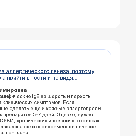
ма аллергического генеза, поэтому
а прийти в гости и не видя
кошками около недели (когда
димировна
ся насморк, зудятся глаза, иногда
ецифические IgE на шерсть и перхоть
имает только выход на свежий
и клинических симптомов. Если
кцию. Один раз гостила у подруги
учше сделать еще и кожные аллергопробы,
ся гипоаллергенными. Реакции не
х препаратов 5-7 дней. Однако, нужно
ьцу и пищевые аллергены - все
х ОРВИ, хронических инфекциях, стрессах
у, когда прихожу в старый дом на
, закаливание и своевременное лечение
 хочу корги, до одурения. Прочитала,
 аллергенов.
 нужно делать при симптомах