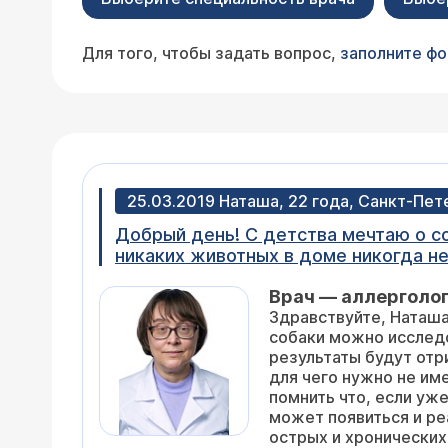
Для того, чтобы задать вопрос,
заполните ф
25.03.2019 Наташа, 22 года, Санкт-Пет
Добрый день! С детства мечтаю о со
никаких животных в доме никогда не 
животного сказать, что в доме живе
Врач — аллерголог
приезжаю к родителям в другой горо
Здравствуйте, Наташа
тяжело дышать. После приема цетри
собаки можно исследо
воздух и побыть там неск часов. С 
результаты будут отр
около 5 дней, дома собака породы в
для чего нужно не им
было, хотя по сути я там только но
помнить что, если уж
результаты были отрицательными. Но
может появиться и ре
какой-нибудь даче с печкой. Сейчас 
острых и хронических
что можно сдать кровь на соответс