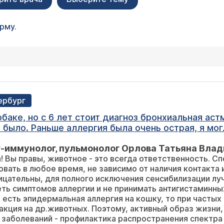
орму
.
ербург
баке, но с 6 лет стоит диагноз бронхиальная аст
было. Раньше аллергия была очень острая, я могл
т кот. Сейчас мне 22 и я могу сосуществовать с 
-иммунолог, пульмонолог Орлова Татьяна Вла
д) и чувствовать себя нормально, после начинают
! Вы правы, животное - это всегда ответственность. Сп
на становится легче, но полностью симптомы сн
вать в любое время, не зависимо от наличия контакта 
собаками ситуация сложнее - негде проверить реа
ицательны, для полного исключения сенсибилизации л
ест-хайленд-уайт-терьер, они вроде как считают
еть симптомов аллергии и не принимать антигистаминны
чевала. Лет 7 назад сдавала кожные пробы на пыл
е есть эпидермальная аллергия на кошку, то при часты
 явно ощущаю, что есть аллергия на грибки, саж
акция на др.животных. Поэтому, активный образ жизни
я снова вернулась к проблеме с собакой. Безумно
 заболеваний - профилактика распространения спектра
вующие иммуноглобулины. Но, как я понимаю, это