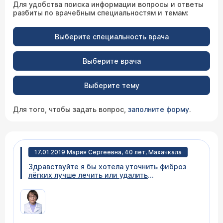
Для удобства поиска информации вопросы и ответы
разбиты по врачебным специальностям и темам:
Выберите специальность врача
Выберите врача
Выберите тему
Для того, чтобы задать вопрос,
заполните форму
.
17.01.2019 Мария Сергеевна, 40 лет, Махачкала
Здравствуйте я бы хотела уточнить фиброз
лёгких лучше лечить или удалить
хирургическим путем? Заключение: КТ
признаки хронического бронхита. Единичные
очаговые изменения S2правого легкого (
очаговый фиброз). Очень буду ждать вашего
ответа, пожалуйста не оставляйте мое письмо