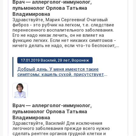
Врач — аллерголог-иммунолог,
без внимания. Спасибо
пульмонолог Орлова Татьяна
Владимировна
Здравствуйте, Мария Сергеевна! Очаговый
фиброз - это рубчик на легком, т.е. следствие
перенесенного воспалительного заболевания.
Его не надо никак лечить, он не влияет на
функцию легких. Если нет никаких симптомов -
ничего делать не надо, если что-то беспокоит,
нужно поискать другое заболевание, за это
ответственное. Обратитесь к пульмонологу
17.01.2019 Василий, 29 лет, Воронеж
очно.
Добрый день. У меня имеются такие
симптомы: кашель сухой, присутствует
периодическая боль в грудной клетке справа,
при чем такое ощущение, что она не зависит
от глубокого вдоха или выдоха, также,
особенно рано утром или болит хребет в
грудной области, днем боль немного исчезает
Врач — аллерголог-иммунолог,
но все равно присутствует при сгибании
спины вперед и назад. На ночь общее
пульмонолог Орлова Татьяна
состояние немного ухудшается, иногда ночью,
Владимировна
ближе под утро возникает потливость.
Здравствуйте, Василий! Для исключения
Температура 36.6 но при небольших
легочного заболевания прежде всего нужно
физических нагрузках (ходьба в среднем
сделать рентген органов грудной клетки и