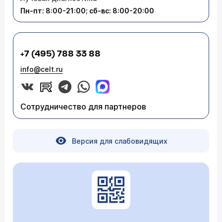
циркулирующих андрогенов НОРМАЛЬНЫЙ, и
Пн-пт: 8:00-21:00; сб-вс: 8:00-20:00
предполагается повышенная чувствительность
волосистой части головы к андрогенам.
+7 (495) 788 33 88
info@celt.ru
Сотрудничество для партнеров
Версия для слабовидящих