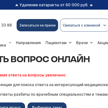
Удаление катаракты от 60 000 руб.
🔥
🔥
 33 88
Записаться на прием
Связаться с клиникой
прос онлайн
Направления
Пациентам
Врачи
Акци
ике
ТЬ ВОПРОС ОНЛАЙН
ремя ответа на вопросы увеличено
енции для поиска ответа на интересующий медицински
ответы разбиты по врачебным специальностям и темам
рите врача
Выберите тему