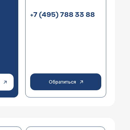
+7 (495) 788 33 88
.
чению. Существует очень большое
пройти полное клинико-лабораторное
Обратиться
ся, и не сказать, чтоб как-то
тает былой "лохматости". Ничем "из
овятся жирными, приходится мыть
ть причину заболевания без
 к алкоголю равнодушен, один