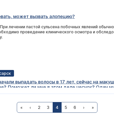
овать, может вызвать алопецию?
При лечении пастой сульсена побочных явлений обычно
обходимо проведение клинического осмотра и обследо
у.
сарск
ачали выпадать волосы в 17 лет, сейчас на маку
е? Поможет ли мне в этом деле чеснок? Один муж
жет?
удя по Вашему описанию, можно предположить, что у 
сирующее облысение, которое вызвано воздействием а
«
‹
2
3
4
5
6
›
»
ые фолликулы. Возникает это состояние у людей (это м
ледственной предрасположенностью. Остановить разви