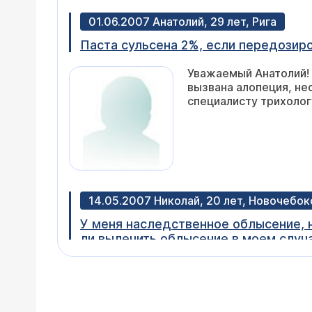
01.06.2007 Анатолий, 29 лет, Рига
Паста сульсена 2%, если передозир
Уважаемый Анатолий! 
вызвана алопеция, не
специалисту трихолог
14.05.2007 Николай, 20 лет, Новочебок
У меня наследственное облысение, н
ли вылечить облысение в моем случа
голове выросли волосы, а мне помо
Уважаемый Николай! С
алопеция. Это прогре
гормонов) на волосян
женщины тоже) с нас