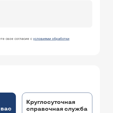
впадинах (через месяц после родов),
, у меня не хватает витаминов (хотя
шем случае может быть несколько,
елать? Спасибо заранее.
лько после этого - лечение (если оно
я проблема в период кормления.
ете свое согласие с
условиями обработки
о часто страдала от ячменей и
оски удалось восстановить, смазав
уда растут волосы, в т.ч. ресницы,
ся рубец, то рост волос невозможен. Для
Круглосуточная
 вас
справочная служба