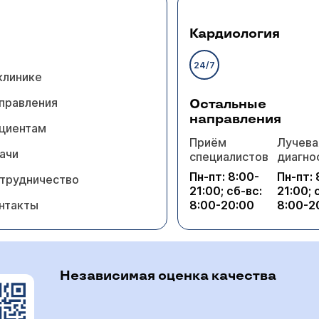
 и обследования нельзя. Рекомендую Вам обратиться 
тсмен. Напряжения по поводу сокращения численн
учреждения в вашем районе.
ше. Есть ли какие-либо проверенные средства (к
Кардиология
ого нежелательного процесса и его профилактики
24/7
клинике
правления
Остальные
направления
циентам
Приём
Лучева
 аллопецией. Год назад выявили повышенное сод
ачи
специалистов
диагно
и описторхоз. Начал лечиться, пошло обострение 
Пн-пт: 8:00-
Пн-пт: 
ано?
трудничество
21:00; сб-вс:
21:00; 
озможно, обострение связано с проводимым лечением 
нтакты
8:00-20:00
8:00-2
ие либо рекомендации нельзя. Рекомендую Вам обратит
Независимая оценка качества