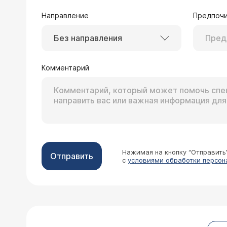
Направление
Предпочи
16.10.2006 kleo, 32 года, Смоленск
Без направления
Очень сильно выпадают волосы. Обследования у эндокр
они выпадали и до этого, но не так интенсивно. На вид - живые, блестящие и без перхоти (ее никогда не было). Может
Комментарий
быть это гормона
Уважаемая kleo! Ало
количество факторов
обследование. Рекоме
Нажимая на кнопку “Отправить
Отправить
с
условиями обработки персон
26.06.2006 Юрий, 30 лет, Курган
Волосы начали выпадать в 20-летнем 
замечал на подушке выпавшие волосы
кожных" я не болел, да и вообще, 
Уважаемый Юрий! Дать
каждый день шампунем для своего т