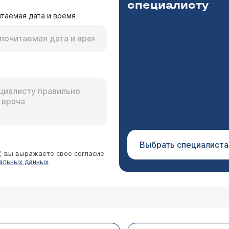
специалисту
таемая дата и время
инолога - все в норме. Сильный стресс был 5 месяцев назад. Но
льная перестройка? Детей нет, никакие контрацептивы не принимаю
пеция - сложное заболевание, тяжело поддающееся ле
 вызывающих эту патологию, поэтому Вам необходимо 
ндую Вам обратиться к специалисту трихологу.
Выбрать специалиста
”, вы выражаете свое согласие
альных данных
возрасте, но тогда я об этом особо не задумывал
. Сейчас мне 30. Волосы поредели, и уже не хва
редко болею. Волосы русые, прямые, быстро стан
 Вам какие-либо рекомендации по лечению и определи
ипа волос. Веду здоровый образ жизни: не курю,