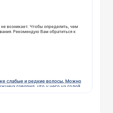
 не возникает. Чтобы определить, чем
вания. Рекомендую Вам обратиться к
шке слабые и редкие волосы. Можно
чина говорил, что у него на голой
Вас так называемая андрогенная
ндрогенов (т.е. мужских половых
огут быть не только мужчины, но и
тие андрогенетической алопеции очень