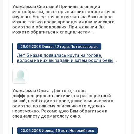
Уважаемая Светлана! Причины алопеции
многообразны, некоторые из них недостаточно
изучены. Более точно ответить на Ваш вопрос
можно только после проведения клинического
осмотра и обследования. При желании Вы
можете обратиться к специалистам
дерматологам нашего центра (
расписание
приема
) .
26.06.2008 Ольга, 42 года, Петрозаводск
Лет 5 назад появились круги на голове,
волосы на них выпадали и затем росли белые.
Позже белые пятна появились в области
генеталий и подмышками. Теперь уже как
второй год пятна появляются на наружных
сторонах рук. Я знаю что это витилиго,
неоднакратно обращалась к врачу, но даже
Уважаемая Ольга! Для того, чтобы
никаких рекомендаций. Неужели нельзя хотя
дифференцировать витилиго и разноцветный
бы остановить процесс? И ёщё, мне второй
лишай, необходимо проведение клинического
раз ставят диагноз - разноцветнный лишай.
осмотра, по вашему описанию это сделать
Лечение: салициловый спирт и залаин. Будет
невозможно. Рекомендую Вам обратиться к
ли теперь у меня постоянно проявляться
специалисту дерматологу очно.
разноцветнный лишай? И связанны ли болезни
между собой?
20.06.2008 Ирина, 49 лет, Новосибирск