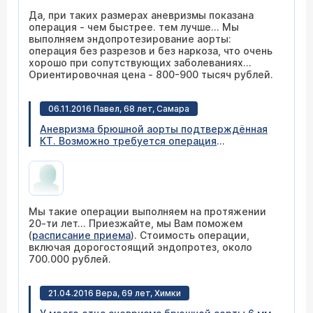
заболевания: гипертоническая болезнь 2,
Да, при таких размерах аневризмы показана
хронический простатит, обострение.
операция - чем быстрее. тем лучше... Мы
Эпицистостома (05.2016). Возьмутся ли в
выполняем эндопротезирование аорты:
вашей клиники за такую операцию. Если, да,
операция без разрезов и без наркоза, что очень
то какая будет ориентировочно цена и какие
хорошо при сопутствующих заболеваниях...
сроки, как быстро возможно сделать такую
Ориентировочная цена - 800-900 тысяч рублей.
операцию. С уважением, Мария.
06.11.2016 Павел, 68 лет, Самара
Аневризма брюшной аорты подтверждённая
КТ. Возможно требуется операция
"Эндопротезирование аневризмы брюшной
аорты" платная. Какая стоимость? Куда
обратиться?
Мы такие операции выполняем на протяжении
20-ти лет... Приезжайте, мы Вам поможем
(
расписание приема
). Стоимость операции,
включая дорогостоящий эндопротез, около
700.000 рублей.
21.04.2016 Вера, 69 лет, Химки