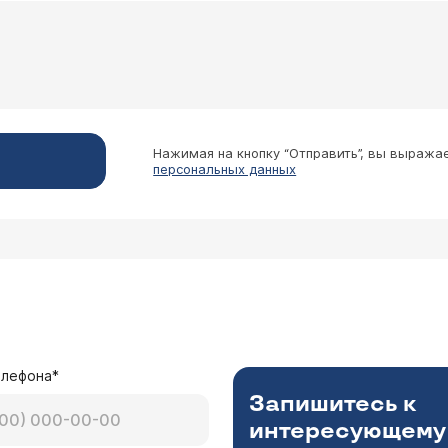
 берцовой кости, лежала 1 месяц на вытяжке, го
яца аппарат елизарова на берцовой кости. Берцов
ходьбе издается хруст, болит и отекает к вечеру
ог Полтавский Дмитрий Ильич
тичный бинт на ночь, но это не помогает - что п
азвился посттравматический остеоартроз, периартрит. 
ие будет зависеть от обследования, осмотра. Кроме м
икаментозные блокады.
Нажимая на кнопку “Отправить”, вы выража
персональных данных
мне поставили диагноз - артрит первой степени.
ль 3 р в день, на ночь крем "Сабельник болотный", артра 
3 недель, магнитолазеротерапия 10.
елефона*
Запишитесь к
интересующему