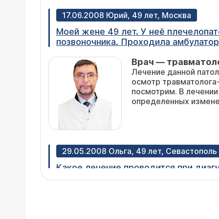
17.06.2008 Юрий, 49 лет, Москва
Моей жене 49 лет. У неё плечелопа
позвоночника. Проходила амбулатор
наступило. Постоянно присутствут с
Врач — травматол
заболевания и что необходимо для 
Лечение данной патол
осмотр травматолога-
посмотрим. В лечении
определенных измене
29.05.2008 Ольга, 49 лет, Севастополь
Какое лечение проводится при диагнозе артроз
суставах нет, а скованность присутс
после просмотра снимков коленных с
Врач — травматол
такого рода не готова, т.к. не чувс
Расписать схему лече
нужен. Рентгенограмм