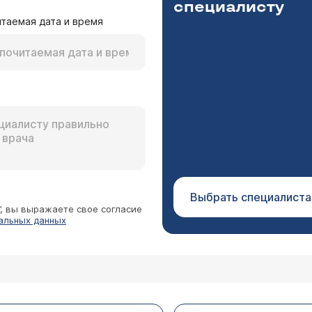
специалисту
таемая дата и время
ю левого коленного сустава, колено не болит, а н
ог Полтавский Дмитрий Ильич
я к оперировавшему Вас врачу. Сожалею, но без осмот
троскопия) комментировать ситуацию невозможно.
Выбрать специалиста
”, вы выражаете свое согласие
альных данных
меня такая проблема: 2 года я болела уреаплазмо
ло, я ее запустила. С сентября 2006 г. в результ
 меня появилась незначительная боль в правом к