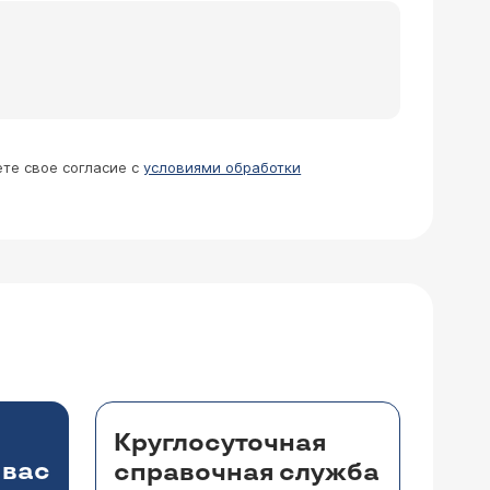
леностопный сутав был без движения.
ые кости срослись, не беспокоят, а
. Временами боль становится сильнее,
осоветуете?
Нужно идти к врачу, делать снимки,
азей, компрессов врач может назначить
ете свое согласие с
условиями обработки
 Насколько это серьезно и возможно
- 1 т. 2 р. в день 1 упаковка, нимулид 1 т.
Круглосуточная
 вас
справочная служба