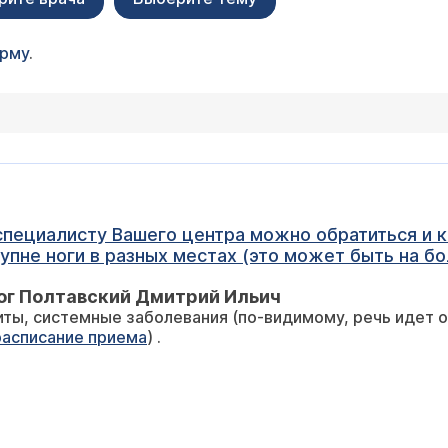
орму
.
специалисту Вашего центра можно обратиться и 
тупне ноги в разных местах (это может быть на бо
ная) время от времени появляется красное пятно
ог Полтавский Дмитрий Ильич
ожет быть больше или меньше (от 1 до 3 см в диа
ты, системные заболевания (по-видимому, речь идет о 
дить. Помогает в этом случае только спиртовая п
расписание приема
) .
аснение всегда неожиданно. Может ли это
нечности и с нарушением кровоснабжения? Какой