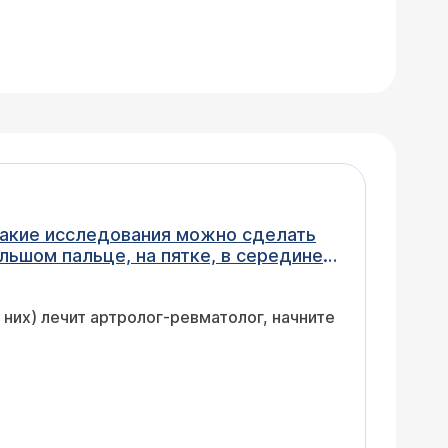
какие исследования можно сделать
льшом пальце, на пятке, в середине
, которое вызывает боль и
метре), вокруг есть отек и сильная
них) лечит артролог-ревматолог, начните
овязка (2-3 раза на ночь), исчезает
 специалист может помочь?