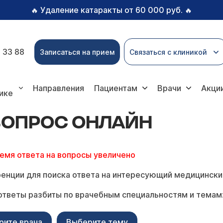
Удаление катаракты от 60 000 руб.
🔥
🔥
 33 88
Записаться на прием
Связаться с клиникой
с онлайн
Направления
Пациентам
Врачи
Акци
ике
 ВОПРОС ОНЛАЙН
ремя ответа на вопросы увеличено
енции для поиска ответа на интересующий медицински
ответы разбиты по врачебным специальностям и темам
рите врача
Выберите тему