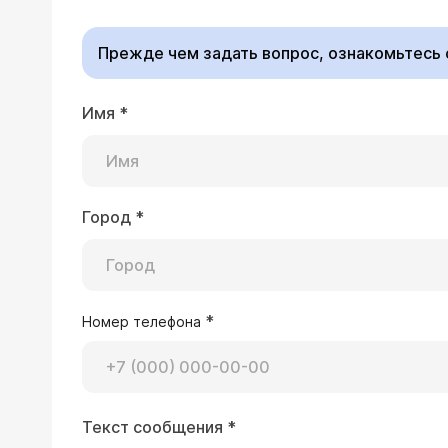
нет ли повреждения х
Обратитесь к травмат
Прежде чем задать вопрос, ознакомьтесь
поддержку хрящевой т
Имя
*
25.12.2007 Наталья, 24 года, Москва
У моего папы постоянная боль в кол
не лечился, врачами пренебрегает, о
уговоры, говорит - это бесполезно, 
Город
*
Уважаемая Наталья, В
без таблеток больно ходить, тяжело
исследование мочевой
обследование, если да, то какое? Уз
суставов (
расписание
поможет - это уже хроническое? К
правило, комплексно
лечение с применение
*
Номер телефона
способе лечения, как
начато адекватное ле
07.12.2007 Оксана, 31 год, Тюмень
Текст сообщения
*