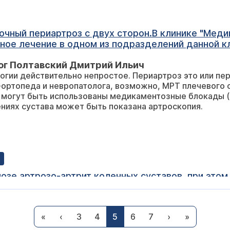
точный периартроз с двух сторон.В клинике "Мед
ное лечение в одном из подразделений данной к
ильные боли. Что дальше делать, не знаем. Може
ог Полтавский Дмитрий Ильич
этого?
огии действительно непростое. Периартроз это или пер
ортопеда и невропатолога, возможно, МРТ плечевого 
 могут быть использованы медикаментозные блокады (в
ниях сустава может быть показана артроскопия.
о-артрит коленных суставов, при этом также остеопороз костей
твует и припухлость с внутренней части коленей.
уставов, дал направление к травматологу. Надеюс
ог Полтавский Дмитрий Ильич
твую возраста, присущего для такой болезни. С ув
«
‹
3
4
5
6
7
›
»
ния в письме (по интернету) невозможно. Учитывается 
ы тоже не всегда достаточно. Есть ли у вас уверенност