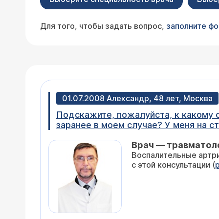
Для того, чтобы задать вопрос,
заполните ф
01.07.2008 Александр, 48 лет, Москва
Подскажите, пожалуйста, к какому 
заранее в моем случае? У меня на с
ступни, локализация каждый раз раз
Врач — травматол
затруднения при ходьбе. Это пятно м
Воспалительные артри
болезненность, иногда невозможно хо
с этой консультации (
покраснение и боль, никакие мази не были эффективны. Появляется это покр
быть связано с сосудами нижней ко