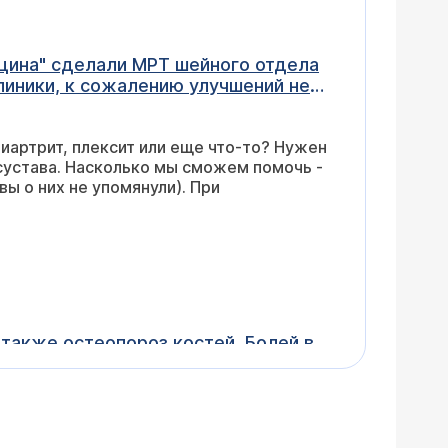
ицина" сделали МРТ шейного отдела
линики, к сожалению улучшений не
те ли помочь в излечении
иартрит, плексит или еще что-то? Нужен
сустава. Насколько мы сможем помочь -
ы о них не упомянули). При
. Болей в
 Этот диагноз поставил врач-терапевт
ь, что это правильно, но к болезни
ажением, Ольга.
много факторов, обязательно осмотр
ь в том, что это не ревматоидный артрит?