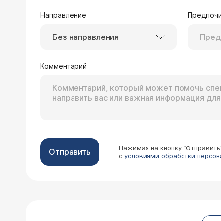
Направление
Предпочи
Без направления
24.09.2007 Раиса , 42 года, Колпино
6 месяцев назад сделала артроскопи
подскажите, пожалуйста.
Комментарий
Врач — травматол
Необходимо обратитьс
поводу выполнена ар
Нажимая на кнопку “Отправить
Отправить
с
условиями обработки персон
26.06.2007 Алена, 27 лет, Иркутск
Здравствуйте, Ирина Николаевна, у 
как особых проявлений болезни не бы
неделю на протяжении 2 месяцев) у