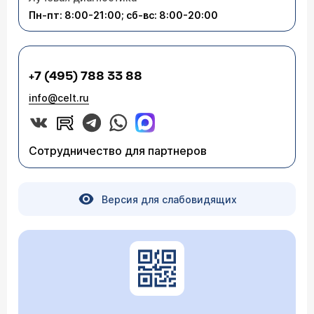
кожы вызываемое стафилококком. Однако для
Пн-пт: 8:00-21:00; сб-вс: 8:00-20:00
постановки точного диагноза и назначения
лечения рекомендую Вам обратиться к
специалистам дерматологам (
расписание
приема
) нашей Клиники.
+7 (495) 788 33 88
info@celt.ru
Сотрудничество для партнеров
Версия для слабовидящих