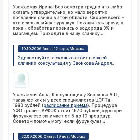
Уважаемая Ирина! Без осмотра трудно что-либо
сказать утвердительно, но мало вероятно
появление свища в этой области. Скорее всего -
это вскрывшийся фурункул. Покажитесь врачу, а
пока - обработка перекисью водорода 3% и
марганцем. Приходите в нашу клинику
(
расписание приема
), разберемся.
10.10.2006 Анна, 22 года, Москва
Здравствуйте, а сколько стоит в вашей
клинике консультация у Звонкова Андрея
Леонидовича? И я хотела бы узнать цену
процедуры УФО крови. У меня фурункулез уже
в течение года в области ягодиц. Я лечилиась
антибиотиками и проколола себе курс
полиоксидония, плюс употребляла
Уважаемая Анна! Консультация у Звонкова А.Л.,
поливитамины и пила ферменты.
такая же как и у всех специалистов ЦЭЛТа -
Выздоровление было только временным,
1980 рублей (
расписание приема
). Процедура
осенью опять болезнь обострилась. Помогите,
УФО крови - АУФОК стоит 1670 рублей, курс при
пожалуйста, советом.
фурункулезе занимает от 5 до 10 процедур.
Советом помочь могу: если фурункулез
рецидивирует на попе, то инфекция вероятнее
всего гнездится в рабочем месте, то есть -
22.09.2006 Ольга, 19 лет, Москва
кресле. Обработайте его антисептиками.