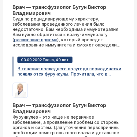
этого хватило только до ноября, сейчас у
Врач — трансфузиолог Бугун Виктор
меня та же проблема, в одной и той же
области. Анализы крови показали, что все в
Владимирович
порядке (кровь на РВ, сахар). Может ли это
Судя по рецидивирующему характеру,
быть связано с переменой климата? К какому
заболевания проведенного лечения было
врачу нужно обратиться с этим вопросом?
недостаточно, Вам необходима иммунотерапия.
Вам нужно обратиться к врачу-иммунологу
(
расписание приема
), который проведет
исследование иммунитета и сможет определить
наиболее эффективный курс лечения. Перед
консультацией рекомендуем Вам сделать
03.09.2002 Елена, 40 лет
общую иммунограмму крови
и
общий анализ
крови
. Скорее всего, Вы постоянно
В течение последнего полугода периодически
контактируете с источником заражения,
появляются фурункулы. Прочитала, что в
постирайте и обработайте дезинфицирующими
Вашем центре проводится лечение
средствами одежду, опросите знакомых, не
фурункулеза. Как это происходит? Каковы
болен ли кто-нибудь из них, в случае
результаты? К кому лучше обратиться?
положительного ответа, постарайтесь не
общаться с этим человеком.
Врач — трансфузиолог Бугун Виктор
Владимирович
Фурункулез - это чаще не первичное
заболевание, а проявление проблем со стороны
органов и систем. Для уточнения первопричины
необходим осмотр опытного врача и детальное