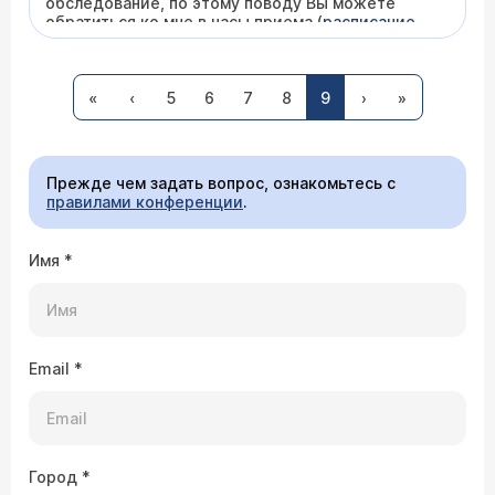
обследование, по этому поводу Вы можете
обратиться ко мне в часы приема (
расписание
приема
). Если Вы уверены в том, что Вам
поставлен правильный диагноз, то Вы можете
сделать в нашем Центре
иммунограмму
- анализ
крови, по которому определяется состояние
«
‹
5
6
7
8
9
›
»
всех показателей иммунитета. При изменениях
этих показателей назначается медикаментозная
терапия. Кроме этого, при фурункулезе также
применяется аутогемотерапия.
Прежде чем задать вопрос, ознакомьтесь с
правилами конференции
.
Имя
*
Email
*
Город
*