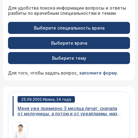
Для удобства поиска информации вопросы и ответы
разбиты по врачебным специальностям и темам:
Выберите специальность врача
Выберите врача
Выберите тему
Для того, чтобы задать вопрос,
заполните форму
.
25.09.2002 Ирина, 24 года
Меня уже примерно 3 месяца лечат: сначала
от молочницы, а потом и от уреаплазмы, мазок
на трихомонады роста не дал. Назначаемые в
обоих случаях препараты не эффективны (от
молочницы - Микомакс-150 и Нистатин, от
уреаплазмы - Обактал, Нистатин, Тержинон),