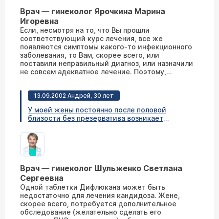
т.к. симптомы возобновляются и проявляются
Врач — гинеколог Ярочкина Марина
в виде зеленовато-желтых выделений, иногда
сопровождающихся зудом. Постоянно
Игоревна
появляются трещинки на слизистой половых
Если, несмотря на то, что Вы прошли
губ.
соответствующий курс лечения, все же
появляются симптомы какого-то инфекционного
заболевания, то Вам, скорее всего, или
поставили неправильный диагноз, или назначили
не совсем адекватное лечение. Поэтому,
рекомендуем Вам сделать
ПЦР-диагностику
и
сдать кровь на определение титра антител к
13.09.2002 Андрей, 30 лет
инфекционным заболеваниям
. Врач сможет
назначить наиболее корректный курс лечения
У моей жены постоянно после половой
только после изучения результата сделанных
близости без презерватива возникает
анализов. Не пренебрегайте также лечением
кандидоз. Я сдал анализы на 10 инфекций -
своего полового партнера - рецидивы
ноль. После очередной близости у жены
заболеваний могут быть связаны с тем, что Ваш
снова возник кандидоз, анализы подтвердили.
партнер будучи инфицированным постоянно
Выписали свечи Нистатин, вылечилась, но
заражает и Вас.
потом опять обнаружили кандидоз. Носитель
Врач — гинеколог Шульженко Светлана
явно, но симптомов нет. Как лечить, может ли
данная картина свидетельствовать о
Сергеевна
хроническом простатите? Врач назначил
Одной таблетки Дифлюкана может быть
Дифлюкан. Достаточно ли 1 таблетки
недостаточно для лечения кандидоза. Жене,
Дифлюкана для закоренелого латентного
скорее всего, потребуется дополнительное
кандидоза?
обследование (желательно сделать его