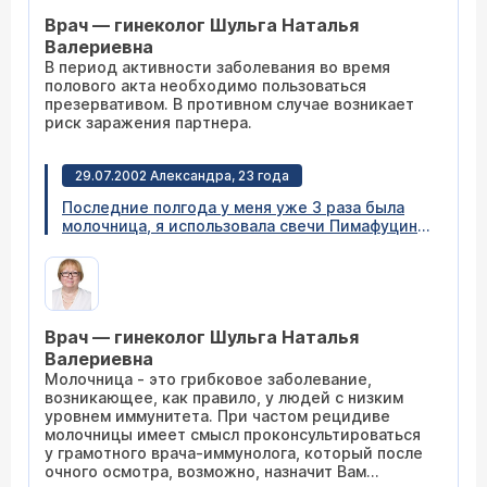
Врач — гинеколог Шульга Наталья
Валериевна
В период активности заболевания во время
полового акта необходимо пользоваться
презервативом. В противном случае возникает
риск заражения партнера.
29.07.2002 Александра, 23 года
Последние полгода у меня уже 3 раза была
молочница, я использовала свечи Пимафуцин,
и все проходило. Но через какое-то время,
она появлялась вновь. Вопрос: при занятиях
сексом, надо обязательно пользоваться
презервативом или нет? И возможен ли
оральный секс, когда молочницы нет?
Врач — гинеколог Шульга Наталья
Добавлю, что последние полгода у меня
эмоциональный стресс, связанный с
Валериевна
разводом.
Молочница - это грибковое заболевание,
возникающее, как правило, у людей с низким
уровнем иммунитета. При частом рецидиве
молочницы имеет смысл проконсультироваться
у грамотного врача-иммунолога, который после
очного осмотра, возможно, назначит Вам