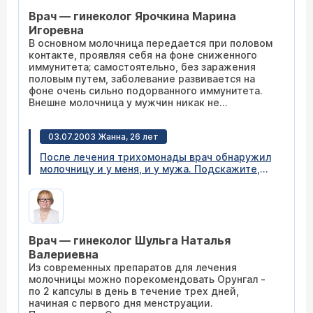
Врач — гинеколог Ярочкина Марина
Игоревна
В основном молочница передается при половом
контакте, проявляя себя на фоне сниженного
иммунитета; самостоятельно, без заражения
половым путем, заболевание развивается на
фоне очень сильно подорванного иммунитета.
Внешне молочница у мужчин никак не
проявляется. Больной узнает о ней случайно,
когда проходит обследование по поводу других
03.07.2003 Жанна, 26 лет
проблем. Если у Вас были половые контакты без
предохранения, то курс лечения Вашему мужу
После лечения трихомонады врач обнаружил
лучше пройти, тем более, что лечение
молочницу и у меня, и у мужа. Подскажите,
молочницы у мужчин занимает всего 2 дня. Для
как эффективно ее вылечить, потому как
этого используют препараты местного
сейчас посоветоваться не с кем?
(Клотримазол, Пимафуцин) и общего (Нистатин,
Дифлюкан) действия. Разумеется, после
обнаружения и до полного излечения
молочницы мужчине следует пользоваться
Врач — гинеколог Шульга Наталья
презервативами, чтобы не заразить партнершу,
Валериевна
не следовать принципу "пинг-понга", когда
Из современных препаратов для лечения
партнерша передает свою молочницу партнеру,
молочницы можно порекомендовать Орунгал -
а он в свою очередь опять заражает ее.
по 2 капсулы в день в течение трех дней,
начиная с первого дня менструации.