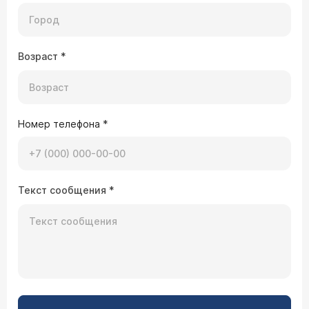
Врач — врач-невролог Новикова Лариса
Вагановна
Возраст
*
Здравствуйте, Антон, необходимо
безотлагательно показаться неврологу и сразу
же начать лечение.
27.05.2018 Александр, 78 лет, Москва
Номер телефона
*
Женщина 78 лет 15 лет страдает
периодическими болями в области лица
(лицевой нерв). Недавнее обострение
показало, что медикаменты уже плохо
помогают. На сайте ЦЭЛТ я увидел, что есть
Текст сообщения
*
другие методы лечения. Подскажите что
предпринять.
Александр, здравствуйте! У нас есть ряд
интервенционных методик для лечения
невралгии тройничного нерва. Чтобы понять,
какая из них подходит пациентке, необходимо
ее осмотреть, ознакомиться с историей ее
заболевания, данными обследования. Ждем Вас
(
расписание приема
).