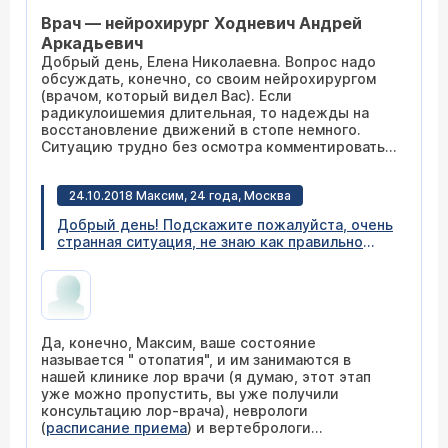
тыльных сгибателей правой стопы и пальцев.
Врач — нейрохирург Ходневич Андрей
Предлагают операцию, стоит ли соглашаться,
если отказаться от операции, то возможно ли
Аркадьевич
в дальнейшем ухудшение ситуации?
Добрый день, Елена Николаевна. Вопрос надо
обсуждать, конечно, со своим нейрохирургом
(врачом, который видел Вас). Если
радикулоишемия длительная, то надежды на
восстановление движений в стопе немного.
Ситуацию трудно без осмотра комментировать...
24.10.2018 Максим, 24 года, Москва
Добрый день! Подскажите пожалуйста, очень
странная ситуация, не знаю как правильно
поступить. Началось все с того, что ощущал
давление в правом ухе (именно давление
внутри, не боль, не шум), совсем
незначительную потерю слуха, процентов 10%.
Два врача лора подтвердили, что с ушами все
Да, конечно, Максим, ваше состояние
хорошо, провели тимпанограмму, все хорошо.
называется " отопатия", и им занимаются в
Стало ощущение, что давление немного
нашей клинике лор врачи (я думаю, этот этап
распространилось, временами тянет в сон,
уже можно пропустить, вы уже получили
может немного кружится голова, пропал
консультацию лор-врача), неврологи
аппетит, иногда немного тошнит. Подскажите
(
расписание приема
) и вертебрологи
пожалуйста к кому обратиться, что сделать?
(
расписание приема
). Приходите.
Смогут ли помочь в вашей клинике? Очень