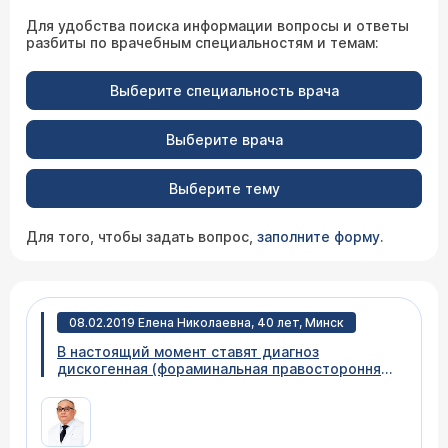
Для удобства поиска информации вопросы и ответы
разбиты по врачебным специальностям и темам:
Выберите специальность врача
Выберите врача
Выберите тему
Для того, чтобы задать вопрос,
заполните форму
.
08.02.2019 Елена Николаевна, 40 лет, Минск
В настоящий момент ставят диагноз
дискогенная (фораминальная правосторонняя
грыжа l5-s1) радикулопатия с
радикулоишемией L5 справа. При этом
болевой синдром как таковой сейчас
отсутствует, но сохраняется умеренный парез