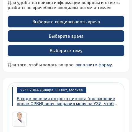
Для удобства поиска информации вопросы и ответы
разбиты по врачебным специальностям и темам:
Выберите специальность врача
Выберите врача
Выберите тему
Для того, чтобы задать вопрос,
заполните форму
.
22.11.2004 Диляра, 38 лет, Москва
В ходе лечения острого цистита (осложнение
после ОРВИ) врач направил меня на УЗИ, чтобы
исключить вероятность камней в почках. УЗИ
проводилось при полном мочевом пузыре,
камни не обнаружили, но УЗИ показало
увеличение лоханки правой почки. В связи с
этим врач направляет меня на внутривенную