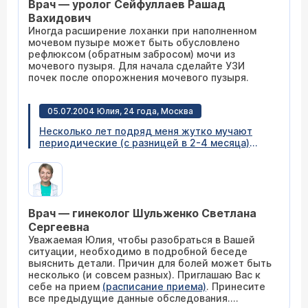
Врач — уролог Сейфуллаев Рашад
урографию. Хотелось бы узнать, насколько
обязательно это обследование и насколько
Вахидович
тяжело оно переносится? За последние
Иногда расширение лоханки при наполненном
полгода я уже делала рентген грудной клетки,
мочевом пузыре может быть обусловлено
маммографию и рентген пазух носа при
рефлюксом (обратным забросом) мочи из
гайморите. Проблем с почками никогда не
мочевого пузыря. Для начала сделайте УЗИ
было, симптомы цистита практически исчезли
почек после опорожнения мочевого пузыря.
после лечения Палином и Цистоном.
05.07.2004 Юлия, 24 года, Москва
Несколько лет подряд меня жутко мучают
периодические (с разницей в 2-4 месяца)
приступы боли, по описанию напоминающие
боли при цистите, при этом я пробовала
лечиться в разных центрах. Находили
гинекологические инфекции, которые полным
курсом несколько раз пролечивали. Но, к
Врач — гинеколог Шульженко Светлана
сожалению, так боли и не прошли. Проверяли
почки - они оказались в порядке и анализы
Сергеевна
мочи всеразличные также ничего не дали.
Уважаемая Юлия, чтобы разобраться в Вашей
Можно ли в вашем центре все-таки найти
ситуации, необходимо в подробной беседе
причину этих болей? Возможно ли
выяснить детали. Причин для болей может быть
окончательно вылечиться от цистита (если
несколько (и совсем разных). Приглашаю Вас к
это все-таки он)?
себе на прием
(расписание приема)
. Принесите
все предыдущие данные обследования.