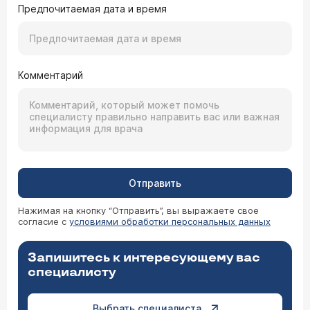
Два-три года назад я почувствовала резкие
Предпочитаемая дата и время
боли при мочеиспускании К врачу не
обращалась, но знаю, что это цистит
(передалось от матери). Принимаю таблетки:
Левомицетин, Фурадонин - становится легче,
но стоит мне чуть промерзнуть, все
начинается заново. Значит цистит
Комментарий
Врач — уролог Сейфуллаев Рашад
хронический. Очень хочу от этого избавиться,
может Вы мне поможете?
Вахидович
Самостоятельная постановка диагноза не
является окончательной и не избавляет Вас от
визита к специалисту. Рекомендуем Вам сделать
посев мочи на флору и чувствительность к
антибиотикам, в соответствии с этими
анализами врач-уролог сможет диагностировать
заболевание и определить наиболее
Отправить
целесообразный курс лечения.
05.11.2002 Элеонора, 33 года
Нажимая на кнопку “Отправить”, вы выражаете свое
согласие с
условиями обработки персональных данных
Может ли наличие уреаплазмоза (PARVO,
T960) вызывать цистит? Расскажите,
пожалуйста, что это за инфекции? У меня они
Запишитесь к интересующему вас
были обнаружены при обследовании ПЦР.
специалисту
Врач — гинеколог Ярочкина Марина
Выбрать специалиста