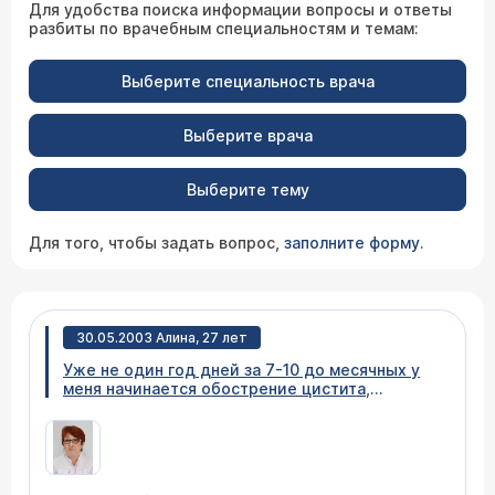
Для удобства поиска информации вопросы и ответы
разбиты по врачебным специальностям и темам:
Выберите специальность врача
Выберите врача
Выберите тему
Для того, чтобы задать вопрос,
заполните форму
.
30.05.2003 Алина, 27 лет
Уже не один год дней за 7-10 до месячных у
меня начинается обострение цистита,
появляются коричневые выделения, в области
желудка слабое жжение, во рту противный
привкус (примерно как при изжоге). Еще
ближе к месячным за 1-2 дня сильно болит
голова. Примерно через раз бывают очень