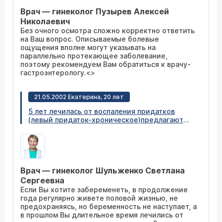
Врач — гинеколог Пузырев Алексей
Николаевич
Без очного осмотра сложно корректно ответить
на Ваш вопрос. Описываемые болевые
ощущения вполне могут указывать на
параллельно протекающее заболевание,
поэтому рекомендуем Вам обратиться к врачу-
гастроэнтерологу.<>
21.05.2002 Екатерина, 20 лет
5 лет лечилась от воспаления придатков
(левый придаток-хроническое)предлагают
проверить проходимость труб и рассечение
спаек. Мнение др.гинеколога, что этого
делать не надо. Как поступить и смогу ли я
иметь детей?
Врач — гинеколог Шульженко Светлана
Сергеевна
Если Вы хотите забеременеть, в продолжение
года регулярно живете половой жизнью, не
предохраняясь, но беременность не наступает, а
в прошлом Вы длительное время лечились от