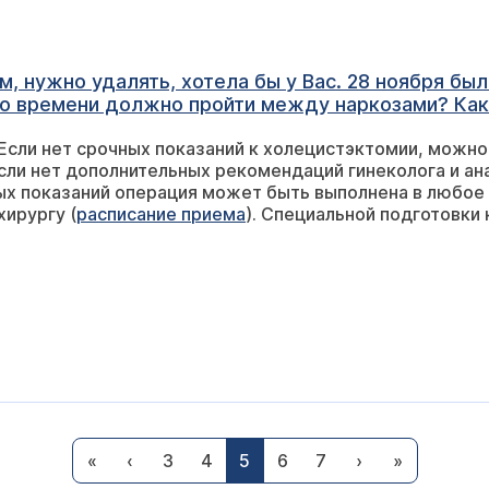
гут повлиять на прогноз. Вы можете прийти на консульт
се интересующие Вас вопросы (
расписание приема
). В
, нужно удалять, хотела бы у Вас. 28 ноября бы
ко времени должно пройти между наркозами? Как
бо, Елена
 Если нет срочных показаний к холецистэктомии, можн
ли нет дополнительных рекомендаций гинеколога и анал
ых показаний операция может быть выполнена в любое
хирургу (
расписание приема
). Специальной подготовки 
 желчном пузыре, возможно ли, узнав состав камн
ни? Спрашиваю это, так как желательно сохрани
нь желчного пузыря размером 2.5 см растворить, к со
«
‹
3
4
5
6
7
›
»
жет быть только хирургический - лапароскопическая 