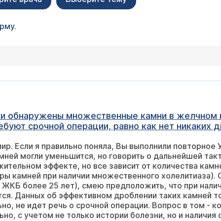
орму
.
ли обнаружены множественные камни в желчном 
ребуют срочной операции, равно как нет никаких 
горечь итд, биохимия тоже без отклонений, реше
ир. Если я правильно поняла, Вы выполнили повторное
чего не изменилось, сегодня делал УЗИ, по пре
мней могли уменьшится, но говорить о дальнейшей так
ом или просто другой угол взгляда. И как я пони
ительном эффекте, но все зависит от количества камне
вуком и лазером это больше рассказы и по преж
ы камней при наличии множественного холелитиаза). 
 его начинкой, изменились только способы? Спаси
ЖКБ более 25 лет), смею предположить, что при нали
тся. Данных об эффективном дроблении таких камней т
но, не идет речь о срочной операции. Вопрос в том - 
но, с учетом не только истории болезни, но и наличия