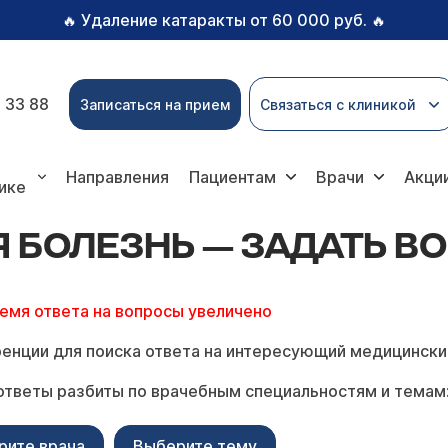
Удаление катаракты от 60 000 руб.
🔥
🔥
 33 88
Записаться на прием
Связаться с клиникой
нь — задать вопрос онлайн
Направления
Пациентам
Врачи
Акци
ике
БОЛЕЗНЬ — ЗАДАТЬ В
ремя ответа на вопросы увеличено
енции для поиска ответа на интересующий медицински
ответы разбиты по врачебным специальностям и темам
рите врача
Выберите тему