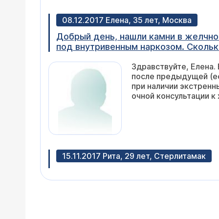
факторов, которые мо
подробно обсудить в
08.12.2017 Елена, 35 лет, Москва
Добрый день, нашли камни в желчном
под внутривенным наркозом. Сколь
помимо стандартной? Заранее спаси
Здравствуйте, Елена.
после предыдущей (ес
при наличии экстренн
очной консультации к 
15.11.2017 Рита, 29 лет, Стерлитамак
Здравствуйте. Если камень 2,5 см в
расщепляющими холестериновые кам
Уважаемая Рита, каме
вариантом лечения мо