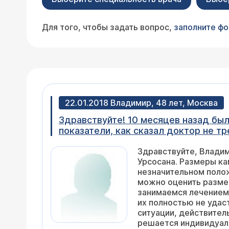
Для того, чтобы задать вопрос,
заполните ф
22.01.2018 Владимир, 48 лет, Москва
Здравствуйте! 10 месяцев назад бы
показатели, как сказал доктор не т
таких как боли, ощущение тяжести, 
Здравствуйте, Владим
Вечером 4 капсулы. В ощущениях ни
Урсосана. Размеры ка
16мм. Можно ли это считать прогресс
незначительном полож
разрушение желчных камней ультраз
можно оценить размер
это только удаление пузыря со всей
занимаемся лечением 
их полностью не удас
ситуации, действитель
решается индивидуаль