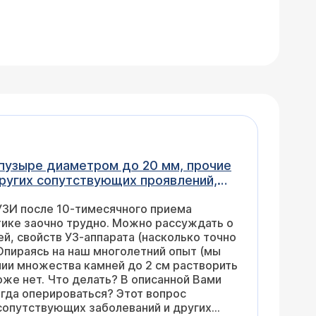
пузыре диаметром до 20 мм, прочие
других сопутствующих проявлений,
но было попробовать Урсосан.
 УЗИ после 10-тимесячного приема
жнему множественные, но уже до
тике заочно трудно. Можно рассуждать о
маю, рассказы в интернете про
й, свойств УЗ-аппарата (насколько точно
нему единственный способ лечения
Опираясь на наш многолетний опыт (мы
бо!
чии множества камней до 2 см растворить
оже нет. Что делать? В описанной Вами
когда оперироваться? Этот вопрос
 сопутствующих заболеваний и других