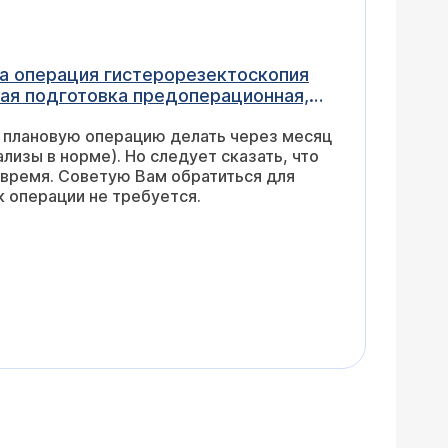
ацию в нашу клинику к хирургу и
 любом случае, нужно наблюдаться у врача.
ла операция гистерорезектоскопия
ая подготовка предоперационная,
о плановую операцию делать через месяц
изы в норме). Но следует сказать, что
 время. Советую Вам обратиться для
к операции не требуется.
я, применить лечение лекарствами,
ть желчный пузырь. Спасибо
жалению, не удастся. Оптимальный
холецистэктомия.