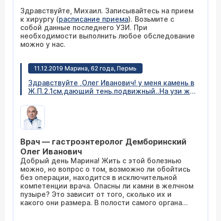
приеме свежие результаты УЗИ (есть УЗИ
Здравствуйте, Михаил. Записывайтесь на прием
полуторамесячной давности)? Можно ли при
к хирургу (
расписание приема
). Возьмите с
необходимости оперативно сделать у вас УЗИ
собой данные последнего УЗИ. При
до приема специалиста? С уважением.
необходимости выполнить любое обследование
можно у нас.
11.12.2019 Марина, 62 года, Пермь
Здравствуйте ,Олег Иванович! у меня камень в
Ж.П.2.1см,дающий тень.подвижный..На узи ж.п
нормальных размеров,стенки не утолщены.
были в 16 и 17г приступы. Сейчас пока все
спокойно. Анализы хорошие. Можно ли без
операции жить с таким желчным пузырем? На
операцию наверное не решусь никогда. очень
Врач — гастроэнтеролог Демборинский
боюсь общего наркоза, даже не помог
психолог. Спасибо.
Олег Иванович
Добрый день Марина! Жить с этой болезнью
можно, но вопрос о том, возможно ли обойтись
без операции, находится в исключительной
компетенции врача. Опасны ли камни в желчном
пузыре? Это зависит от того, сколько их и
какого они размера. В полости самого органа
желчные конкременты небольшого размера и в
небольшом количестве опасности, как правило,