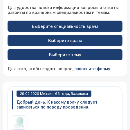
Для удобства поиска информации вопросы и ответы
разбиты по врачебным специальностям и темам:
Выберите специальность врача
Выберите врача
Выберите тему
Для того, чтобы задать вопрос,
заполните форму
.
29.02.2020 Михаил, 63 года, Балашиха
Добрый день. К какому врачу следует
записаться по поводу проведения
лапароскопической холецистэктомии, сразу к
хирургу или сначала гастроэнтерологу?
Диагноз установлен - калькулезный
холецистит. Нужно ли иметь на первичном