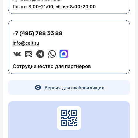
выполнить лапароскопическую
Пн-пт: 8:00-21:00; сб-вс: 8:00-20:00
холецистэктомию. Госпитализация обычно
занимает 3 дня. Приходите на консультацию к
хирургу (
расписание приема
).
+7 (495) 788 33 88
info@celt.ru
Сотрудничество для партнеров
Версия для слабовидящих