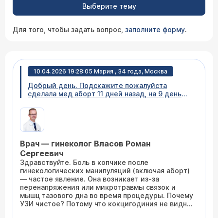
Выберите тему
Для того, чтобы задать вопрос,
заполните форму
.
10.04.2026 19:28:05 Мария , 34 года, Москва
Добрый день. Подскажите пожалуйста
сделала мед аборт 11 дней назад, на 9 день
сделала узи. Так как появилось сильное
давление в копчике, по узи все чисто, на 10
день кровь закончилась. Но сильное давление
в копчике постоянное. Что это может быть ?
Врач — гинеколог Власов Роман
Сергеевич
Здравствуйте. Боль в копчике после
гинекологических манипуляций (включая аборт)
— частое явление. Она возникает из-за
перенапряжения или микротравмы связок и
мышц тазового дна во время процедуры. Почему
УЗИ чистое? Потому что кокцигодиния не видна
на УЗИ — нет ни гематомы, ни воспаления, ни