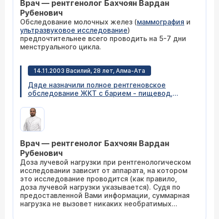
Врач — рентгенолог Бахчоян Вардан
Рубенович
Обследование молочных желез (
маммография
и
ультразвуковое исследование
)
предпочтительнее всего проводить на 5-7 дни
менструального цикла.
14.11.2003 Василий, 28 лет, Алма-Ата
Дяде назначили полное рентгеновское
обследование ЖКТ с барием - пищевод,
желудок, кишечник, плюс сделали снимки
желудка, пищевода и кишечника (всего 7
снимков). Не могли бы Вы ответить - какую
суммарную дозу облучения получают больные
при данном обследовании и не бывает ли
Врач — рентгенолог Бахчоян Вардан
после него каких-либо необратимых
последствий?
Рубенович
Доза лучевой нагрузки при рентгенологическом
исследовании зависит от аппарата, на котором
это исследование проводится (как правило,
доза лучевой нагрузки указывается). Судя по
предоставленной Вами информации, суммарная
нагрузка не вызовет никаких необратимых
патологических изменений в организме.