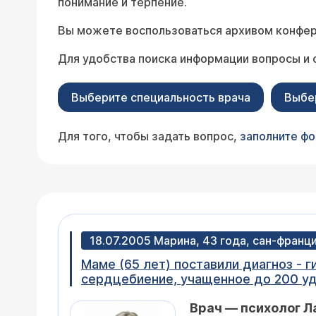
понимание и терпение.
Вы можете воспользоваться архивом конфер
Для удобства поиска информации вопросы и 
Выберите специальность врача
Выбе
Для того, чтобы задать вопрос,
заполните ф
18.07.2005 Марина, 43 года, сан-франц
Маме (65 лет) поставили диагноз - г
сердцебиение, учащенное до 200 уда
щитовидной железы. Читая о гипотер
Врач — психолог 
И самое важное - не можем понять, 