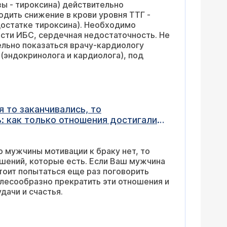
ы - тироксина) действительно
дить снижение в крови уровня ТТГ -
достатке тироксина). Необходимо
ности ИБС, сердечная недостаточность. Не
ельно показаться врачу-кардиологу
(эндокринолога и кардиолога), под
 то заканчивались, то
: как только отношения достигали
по глупости дела вид, что не очень
ьше никогда этого не делали. Я еле-
о мужчины мотивации к браку нет, то
вое удовольствие, не знал, что для
шений, которые есть. Если Ваш мужчина
ала только о нем, все надежды были
стоит попытаться еще раз поговорить
 к другому
елесообразно прекратить эти отношения и
ет, он просто боится повторения
дачи и счастья.
 браку. С Вашей точки зрения, - это
ие. Я живу в Кемерово, у нас нет
специалиста в Сибири?