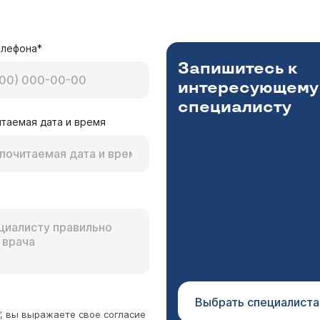
т что-то не то. У меня нет ни одного друга, неуж
обще? Нет больших денег на хорошего психолога. 
Лазарева Юлия Анатольевна
оценка у Вас, действительно, занижена. Двигайтесь в 
елефона*
его Вы хотите, затем представьте, как это происходит
Запишитесь к
е воплощать представленное в жизнь. Таким образом, 
интересующему
 удачи в начинаниях.
специалисту
таемая дата и время
состоянии влюблённости я безумно счастлива. Гла
ай. Это длится около 2-ух месяцев, затем наступ
 просто друзьями. Есть ли этому какое-то объясн
Лазарева Юлия Анатольевна
 еще не можете, не научились любить другого человек
ии эйфории, после которой всегда наступает легкое де
ена, что со временем Вы найдете свою половинку, чело
Выбрать специалиста
”, вы выражаете свое согласие