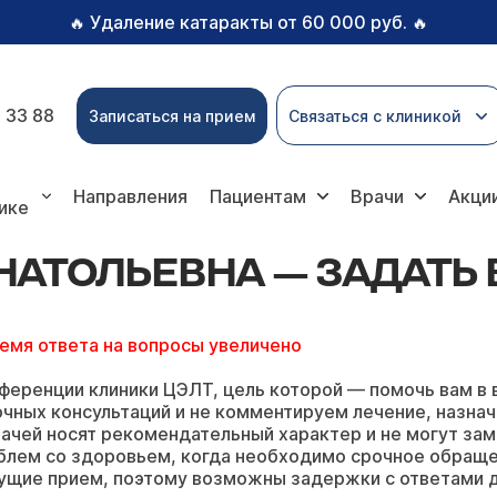
Удаление катаракты от 60 000 руб.
🔥
🔥
 33 88
Записаться на прием
Связаться с клиникой
ии Анатольевны
Направления
Пациентам
Врачи
Акци
ике
НАТОЛЬЕВНА — ЗАДАТЬ
ремя ответа на вопросы увеличено
ференции клиники ЦЭЛТ, цель которой — помочь вам в 
чных консультаций и не комментируем лечение, назнач
ачей носят рекомендательный характер и не могут зам
блем со здоровьем, когда необходимо срочное обращ
ущие прием, поэтому возможны задержки с ответами д