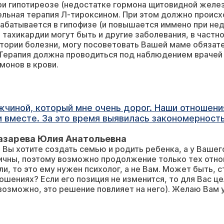
и гипотиреозе (недостатке гормона щитовидной желез
арство привести в норму эти гормоны?
льная терапия Л-тироксином. При этом должно происхо
абатывается в гипофизе (и повышается иммено при не
й тахикардии могут быть и другие заболевания, в част
тории болезни, могу посоветовать Вашей маме обязат
 Терапия должна проводиться под наблюдением врачей 
монов в крови.
ужчиной, который мне очень дорог. Наши отношения
 вместе. За это время выявилась закономерность
сти, мужчина просто исчезал из моей жизни. А я 
Лазарева Юлия Анатольевна
ад мы, наконец, поговорили откровенно, хотя ран
 Вы хотите создать семью и родить ребенка, а у Вашег
он с большим трудом сказал, что просто живет в с
ичны, поэтому возможно продолжение только тех отно
то я его люблю и т.п. Но я-то все эти 10 лет мечт
ли, то это ему нужен психолог, а не Вам. Может быть, 
омент, моему мужчине 36 лет, девять лет назад его жена ушла
ошениях? Если его позиция не изменится, то для Вас ц
я не покидает надежда на совместную жизнь, мож
(возможно, это решение повлияет на него). Желаю Вам у
я? Он готов продолжать отношения, но не готов к
 психотерапевта, я сама не смогу принять решен
быть, Вы сможете посоветовать практикующего 