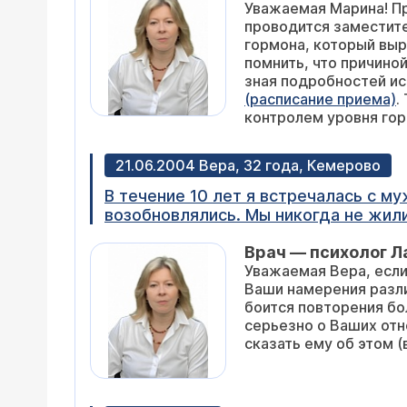
Уважаемая Марина! Пр
Т4 мало. Может ли одно и тоже лек
проводится заместите
гормона, который выр
помнить, что причино
зная подробностей ис
(расписание приема)
.
контролем уровня гор
21.06.2004 Вера, 32 года, Кемерово
В течение 10 лет я встречалась с м
возобновлялись. Мы никогда не жили
определенной стадии душевной близо
Врач — психолог 
то и хотелось. В общем, два дня наз
Уважаемая Вера, если
еле вытянула его на этот разговор, 
Ваши намерения разл
меня все так серьезно, хотя знал, ч
боится повторения бо
связаны с ним. Мне очень тяжело. Есть еще м
серьезно о Ваших отн
мужчине, он сильно переживал. Мен
сказать ему об этом 
боли, поэтому дистанцируется от мен
безнадежно? Мне нужна консультация
специализированных клиник, может 