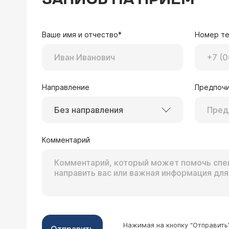
только о том, что со мной происходи
психически, и что же мне делать во
Врач — психолог 
Уважаемая Юлия! Само
Ваше имя и отчество*
Номер т
мелочах, подумайте, ч
шаг за шагом, начнит
новое «Я», желаю Вам
Направление
Предпочи
Без направления
18.02.2004 Диана, 24 года, СПб.
Сначала я влюбляюсь в человека. В 
Комментарий
общем, заряд энергии бьёт через кр
желание бросить его. Нет, остаться
Врач — психолог 
К сожалению, пока Вы
находитесь в состоян
отчаивайтесь! Я увер
Нажимая на кнопку “Отправить