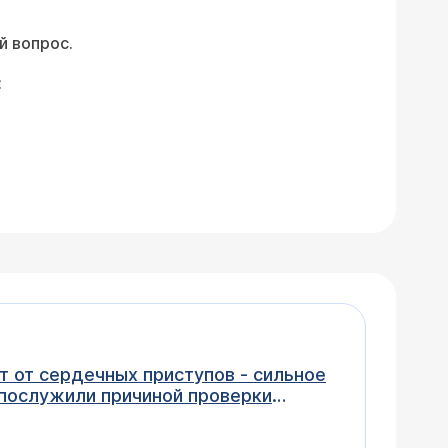
й вопрос.
:
ает от сердечных приступов - сильное
 послужили причиной проверки
мамина проблема скорее тахикардия.
одного гормона-ТТГ много, а другого