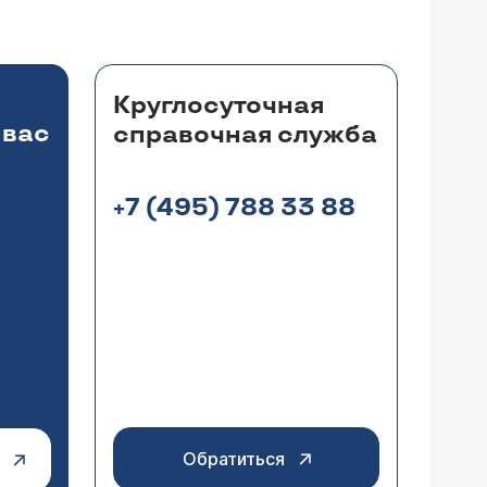
ели я так и останусь одна? Я больна
Я в отчаянии совсем.
другом направлении! Вначале, хотя бы в
, почувствуйте удовлетворение, а потом,
Круглосуточная
Вы постепенно начнете строить свое
 вас
справочная служба
+7 (495) 788 33 88
за горят, постоянно улыбаюсь, в
ает разочарование в партнере и
ение?
а. В первое время после знакомства Вы
прессивное состояние. Но не
века, которого сможете полюбить.
Обратиться