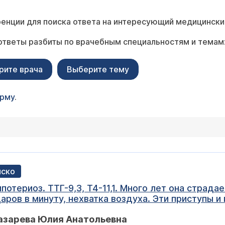
енции для поиска ответа на интересующий медицински
ответы разбиты по врачебным специальностям и темам
рите врача
Выберите тему
орму
.
иско
ипотериоз. ТТГ-9,3, Т4-11,1. Много лет она страд
ров в минуту, нехватка воздуха. Эти приступы и
иозе, всегда встречаю слово - брадикардия, а 
Лазарева Юлия Анатольевна
как должно работать лекарство (тироксин), если 