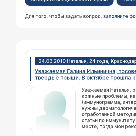
Для того, чтобы задать вопрос,
заполните ф
24.03.2010 Наталья, 24 года, Kраснода
Уважаемая Галина Ильинична, посове
твердые прыщи. В октябре прошла ку
3. Сейчас все повторилось заново. 
Уважаемая Наталья, о
посоветовали, не будет ли хуже и г
кожные проблемы, ка
(иммунограмма, интер
нужны дерматологиче
отработанной методик
статьи по иммунитету 
месте, тогда мои рек