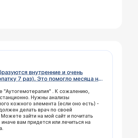
образуются внутренние и очень
патку 7 раз). Это помогло месяца на
тно сказать, боюсь. Чтобы Вы
е "Аутогемотерапия" . К сожалению,
 его проводят). Заранее спасибо.
истанционно. Нужны анализы
го кожного элемента (если оно есть) -
должен делать врач по своей
Можете зайти на мой сайт и почитать
 иначе вам придется или лечиться на
а.