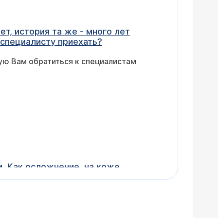
ет, история та же - много лет
 специалисту приехать?
ую Вам обратиться к специалистам
и. Как осложнение, на коже
о конца. Со временем опять
сследование. Подскажите, где я
. Очевидно, Вам будет показана