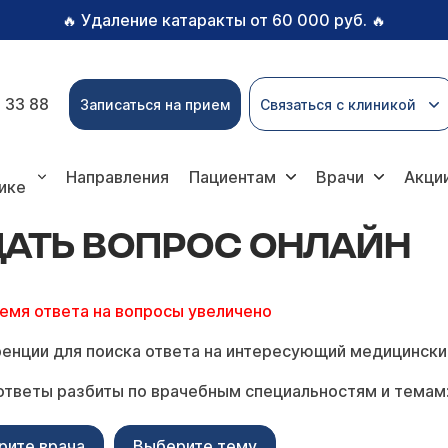
Удаление катаракты от 60 000 руб.
🔥
🔥
 33 88
Записаться на прием
Связаться с клиникой
вопрос онлайн
Направления
Пациентам
Врачи
Акци
ике
ДАТЬ ВОПРОС ОНЛАЙН
ремя ответа на вопросы увеличено
енции для поиска ответа на интересующий медицински
ответы разбиты по врачебным специальностям и темам
рите врача
Выберите тему