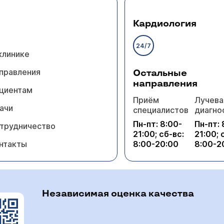
не знаю о таком постановлении или распоряжении.
Кардиология
24/7
клинике
правления
Остальные
направления
циентам
Приём
Лучева
ачи
стали появляться фурункулы, мы сделали все анал
специалистов
диагно
ви, стерильность крови и чувствительность к анте
Пн-пт: 8:00-
Пн-пт: 
трудничество
ь аутогемотерапию или проколоть тимоген. Подс
21:00; сб-вс:
21:00; 
бходимо сдать кровь на анализ - интерфероновый статус
ковый бактериофаг и лактобиовестин, но всё рав
нтакты
8:00-20:00
8:00-2
ашего ребенка. Когда результаты будут получены, вы 
го комплексного лечения, именно комплексного.
Независимая оценка качества