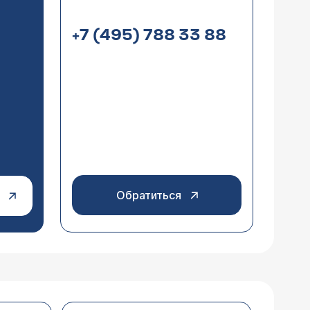
+7 (495) 788 33 88
м раствора пеницилина? Объясните в
ько по назначению и под контролем
анимайтесь самолечением.
Обратиться
ием от 5-10 шт. за раз. При каждом
ожно ли нам сделать
щено. Правда ли это?