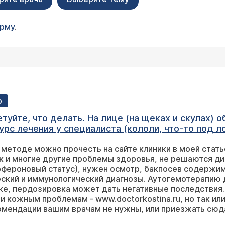
орму
.
р
туйте, что делать. На лице (на щеках и скулах) 
рс лечения у специалиста (кололи, что-то под ло
Хочу сделать процедуру аутогемотерапии, но, чес
 методе можно прочесть на сайте клиники в моей стать
де можно ознакомиться с сутью этого метода (как
к и многие другие проблемы здоровья, не решаются д
фероновый статус), нужен осмотр, бакпосев содержимо
ский и иммунологический диагнозы. Аутогемотерапию 
е, пердозировка может дать негативные последствия. 
и кожным проблемам - www.doctorkostina.ru, но так или
омендации вашим врачам не нужны, или приезжать сюд