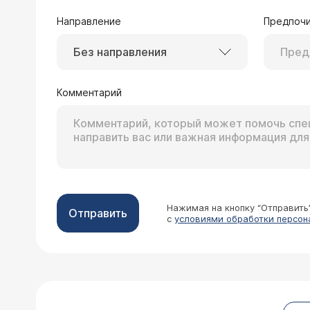
Направление
Предпочи
Без направления
26.01.2009 Роза, 16 лет, Pavlodar
Можно ли провести курс аутогемоте
каких дозах это проводится?
Комментарий
Использование аутоге
врача-специалиста. П
Нажимая на кнопку “Отправить
Отправить
с
условиями обработки персон
19.12.2008 Анжела, 30 лет, Прокопьевс
Моей дочери 11 лет, и уже 2-й год у
высыпании врачи направляют в хиру
аутогемотерапию, но нам ответили,