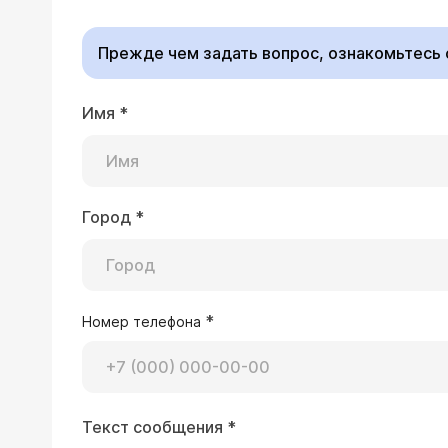
иммунитет, исследов
терапии, при необход
Прежде чем задать вопрос, ознакомьтесь
Имя
*
25.05.2009 Ольга, 20 лет, Москва
Здравствуйте! Дело в том, что у ме
просыпаюсь утром, и у меня прыщ на и
(тоже один) И так каждый день. Обы
Город
*
Уважаемая Ольга! По
раствором салициловой кислоты, они
чтобы на теле появлялись прыщи, да
приема
) . Вместе вы
Очень волнуюсь. Заранее огромное с
*
Номер телефона
19.05.2009 Вера, 21 год, Казань
Текст сообщения
*