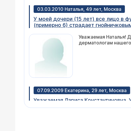
03.03.2010 Наталья, 49 лет, Москва
У моей дочери (15 лет) все лицо в ф
(примерно 6) страдает гнойничковы
Уважаемая Наталья! Д
дерматологам нашего
07.09.2009 Екатерина, 29 лет, Москва
Уважаемая Лариса Константиновна. У
возникают фурункулы. Они прорываю
наполняются гнойным содержимым. В
Врач — травматол
могу это сделать? Какое лечение бу
Уважаемая Екатерина!