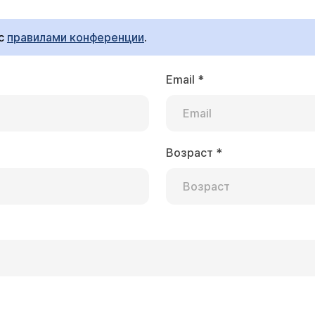
ание субпопуляций лимфоцитов), после чего можно ре
имости (учитывая данные посева) - присоединить анти
 с
правилами конференции
.
Email
*
ня на теле пару дней назад начали появляться пр
кре ноги, на след день - на руке, на след. день -
чно за ночь выскакивает один прыщ. Но меня это 
Возраст
*
явление гнойничковых высыпаний может быть связано 
 быстро засыхают. Но от чего они могут появлять
 еще с белыми головками - такого за двадцать ле
 сможете выявить причину данного состояния и подобра
пасибо за ответ! С уважением, Оля.