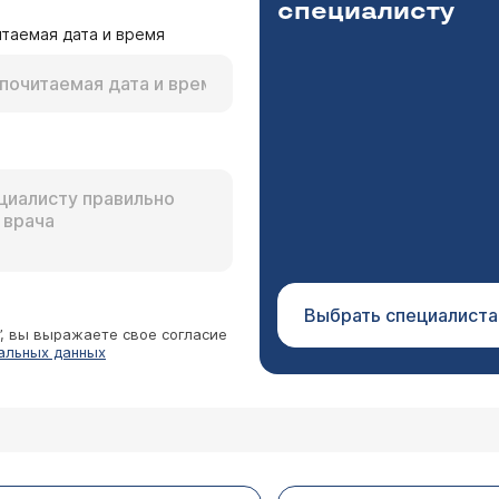
специалисту
таемая дата и время
рапии для очищения кожи от угрей с применение
мотерапии в сочетании с антибиотиком проводится тол
отому никаких рекомендаций на этот счет не дам. Не з
Выбрать специалиста
”, вы выражаете свое согласие
альных данных
к
 нее высыпает фурункулез, 2 раза в год с высыпан
ргию. У нашего педиатра мы поинтересовались, м
 что сейчас делать детям аутогемотерапию запре