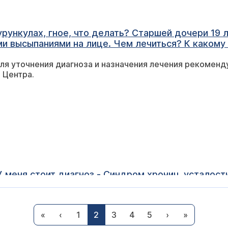
урункулах, гное, что делать? Старшей дочери 19 л
ми высыпаниями на лице. Чем лечиться? К какому
ля уточнения диагноза и назначения лечения рекоменд
 Центра.
 меня стоит диагноз - Синдром хронич. усталост
тся время от времени, но никогда не заживают д
рач посоветовал сдать содержимое пустул на и
ог Акимов Никита Павлович
дет мне показано?
«
‹
1
2
3
4
5
›
»
 Вы можете сделать это исследование в нашем Центре
консультация иммунолога (
расписание приема
) со специфическим обследованием (гуморальный и клеточный