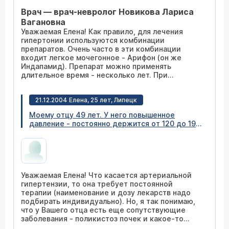
услышала, что так долго применять этот
Врач — врач-невролог Новикова Лариса
препарат нельзя - наступает привыкание. Так
ли это. Как долго можно принимать этот
Вагановна
препарат? Что лучше Арифон или Индапамид в
Уважаемая Елена! Как правило, для лечения
плане действия, какие могут быть
гипертонии используются комбинации
последствия длительного применения? Если
препаратов. Очень часто в эти комбинации
его надо менять периодически, то как? В
входит легкое мочегонное - Арифон (он же
Вашем Центре моему мужу назначали Арифон
Индапамид). Препарат можно применять
на постоянное применение. Он пьёт его уже
длительное время - несколько лет. При
1,5 года. Вроде всё нормально.
длительном применении желательно увеличить
поступление калия в организм - с пищей
21.12.2004 Елена, 25 лет, Липецк
(сухофрукты), или периодически принимая
препараты калия.
Моему отцу 49 лет. У него повышенное
давление - постоянно держится от 120 до 190.
Подскажите, как можно его вылечить или
хотя-бы снизить давление. У него II группа и
врачи от него отказались еще 5 лет назад,
еще тогда сказали, что ему осталось пара
месяцев. В почках у него обнаружили кисты
Уважаемая Елена! Что касается артериальной
около 5 шт., в желудке несколько ран. Но за 5
гипертензии, то она требует постоянной
лет, я думаю, может уже придумали как
терапии (наименование и дозу лекарств надо
можно вылечить человека в такой ситуации.
подбирать индивидуально). Но, я так понимаю,
Или хотя бы подскажите к кому можно
что у Вашего отца есть еще сопутствующие
обратиться.
заболевания - поликистоз почек и какое-то
заболевание желудка (простите, но "несколько