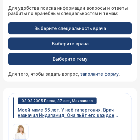
Для удобства поиска информации вопросы и ответы
разбиты по врачебным специальностям и темам:
Выберите специальность врача
Выберите врача
Выберите тему
Для того, чтобы задать вопрос,
заполните форму
.
03.03.2005 Елена, 37 лет, Махачкала
Моей маме 65 лет. У неё гипертония. Врач
назначил Индапамид. Она пьёт его каждое
утро уже 9 месяцев, и вроде была довольна.
Недавно вдруг повысилось давление, хотя она
ни нервничала, и никаких предпосылок к
этому не было. И буквально одновременно она