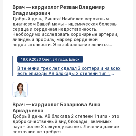
компенсирована. ДДЛЖ 1 типа. НМК 1 ст. НТК
Врач — кардиолог Резван Владимир
1-2 ст. Полости сердца не расширены. На
момент осмотра в полости перикарда выпот
Владимирович
7мм. Скажите пожалуйста на сколько такое
Добрый день, Рината! Наиболее вероятным
состояние опасно для жизни, требуется ли
диагнозом Вашей мамы - ишемическая болезнь
операция в данном случае? Лечится ли это
сердца и сердечная недостаточность.
медикаментозно? Благодарю за ответ.
Необходимо исследовать коронарные артерии,
липидный профиль, маркер сердечной
недостаточности. Эти заболевание лечится
медикаментозно, но возможно потребуется и
оперативное лечение на сосудах сердца.
19.09.2023 Олег, 24 года, Ельск
В течении трех лет сделал 3 холтера и на всех
есть эпизоды АВ блокады 2 степени тип 1.
Вопрос у меня такой, если всегда есть на
холтере паузы АВ блокады 2 степени тип 1, то
это она уже стойкая? Холтер 05.11.2020 Паузы
(1900мс и более) 28 эпизода, максимальная
2380мс Холтер 17.07.2023 Паузы (1800 мс и
Врач — кардиолог Базарнова Анна
более) 22 эпизода, максимальная 2656мс
Холтер 17.082023 Паузы (1800мс и более) 6
Аркадьевна
эпизодов, максимальная 2052
Добрый день. АВ блокада 2 степени 1 типа - это
доброкачественный вид блокады , значимых
пауз - более 3 секунд у вас нет. Лечения данное
состояние не требует.