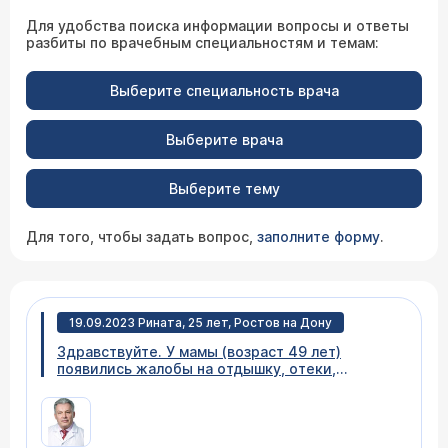
Для удобства поиска информации вопросы и ответы
разбиты по врачебным специальностям и темам:
Выберите специальность врача
Выберите врача
Выберите тему
Для того, чтобы задать вопрос,
заполните форму
.
19.09.2023 Рината, 25 лет, Ростов на Дону
Здравствуйте. У мамы (возраст 49 лет)
появились жалобы на отдышку, отеки,
слабость, боли в сердце . По результатам
диагностики получили заключение: умеренное
уплотнение стенок аорты, створок АК, МК.
Глобальная систолическая функция ЛЖ