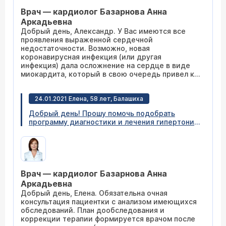
попал в инфекционку с медикаментозной
Врач — кардиолог Базарнова Анна
желтухой. Выписали под новый год с
билирубином 30. Сейчас лечусь эсенциале,
Аркадьевна
уросан. Принимаю лизиноприл 5, беталок зок
Добрый день, Александр. У Вас имеются все
2.5,дигоксин 1/2., верошпирон50, торасемид
проявления выраженной сердечной
2.5, статины,ксарелто 20. Резко упала ФВ до
недостаточности. Возможно, новая
35%, слабость, отсутствие аппетита, одышка.
коронавирусная инфекция (или другая
Никакие лекарства не помогают. Что делать?
инфекция) дала осложнение на сердце в виде
Терапевт ничего не говорит, только лекарства
миокардита, который в свою очередь привел к
выписывает. Помогите советом, куда
обострению хронической сердечной
обратиться, что сделать Сердечный маркер
недостаточности. Обращайтесь на прием к
10688++.
24.01.2021 Елена, 58 лет, Балашиха
кардиологам нашего центра, постараемся Вам
помочь (
расписание приема
).
Добрый день! Прошу помочь подобрать
программу диагностики и лечения гипертонии
для мамы (81 год). На протяжении 2 месяцев
постоянно повышается давление до 170-180
верхнее\ 90-95 нижнее, причем может быть
таким повышенным уже утром при
пробуждении. Лекарства, которые прописал
Врач — кардиолог Базарнова Анна
врач, андипал+моксонидин (как скорая
помощь) либо действуют очень резко и
Аркадьевна
сильно снижают давление, либо не действуют
Добрый день, Елена. Обязательна очная
вообще. Врач добавил Конкор, потом
консультация пациентки с анализом имеющихся
прописал физиотенз, телзап и норвакс...
обследований. План дообследования и
Никаких анализов или каких-то других
коррекции терапии формируется врачом после
исследований не производили. Возможно ли