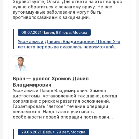
Здравствуйте, Ольга. Для ответа на этот вопрос
нужно обратиться к лечащему врачу. Не все
аутоиммунные заболевания могут быть
противопоказанием к вакцинации.
09.07.2021 Павел, 83 года, Москва
Уважаемый Даниил Владимирович! После 2-х
летнего перерыва оказалась невозможной
замена цистостомического дренажа по
причине инкрустрации фиксирующего
элемента катетера конкрементами размерами
до 7-9мм. Можете ли Вы произвести замену
цистостомического дренажа без открытой
Врач — уролог Хромов Данил
операции на мочевом пузыре? Если "да", то
когда записаться к Вам на прием и как мне к
Владимирович
нему подготовиться? Спасибо! Павел
Уважаемый Павел Владимирович. Замена
Владимирович.
цистостомы, установленной так давно, всегда
сопряжена с риском развития осложнений.
Гарантировать "легкое" течение операции
невозможно. Надо также учитывать
особенности первой операции постановки
дренажа. Целесообразно провести замену
цистостомического дренажа в том стационаре,
29.06.2021 Дарья, 28 лет, Москва
где его установили.