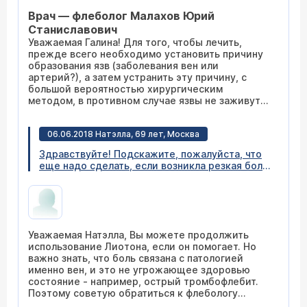
помогают мази дают аллергическую реакцию,
Врач — флеболог Малахов Юрий
боли адские, не чего не помогает !Может вы
что нибудь подскажите! Очень надеюсь на
Станиславович
вас!
Уважаемая Галина! Для того, чтобы лечить,
прежде всего необходимо установить причину
образования язв (заболевания вен или
артерий?), а затем устранить эту причину, с
большой вероятностью хирургическим
методом, в противном случае язвы не заживут
или будут часто рецидивировать, вылечить
трофические язвы мазями и таблетками
06.06.2018 Натэлла, 69 лет, Москва
невозможно. Для этого первым этапом провести
по месту жительства дуплексное сканирование
Здравствуйте! Подскажите, пожалуйста, что
вен и артерий нижних конечностей и
еще надо сделать, если возникла резкая боль
заключение выслать нам, в идеале
в вене. Лиатоном ногу натерла и боль
целесообразна очная консультация в нашей
уменьшилась. Спасибо.
клинике для определения дальнейшей тактики
лечения.
Уважаемая Натэлла, Вы можете продолжить
использование Лиотона, если он помогает. Но
важно знать, что боль связана с патологией
именно вен, и это не угрожающее здоровью
состояние - например, острый тромбофлебит.
Поэтому советую обратиться к флебологу
нашего Центра очно (
расписание приема