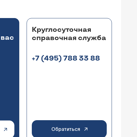
ожно. Вам срочно следует показаться
ожет вызвать серьезные осложнения. При
 приема)
в наш Центр.
Круглосуточная
 вас
справочная служба
+7 (495) 788 33 88
том оказалось, что при их снятии
ремя поднимать полную тревогу?
Врач назначил прикладывать мазь
помощи повязок, например, с мазью
ту нитку можно удалить (манипуляция
ции, и небольшие болевые ощущения в
Обратиться