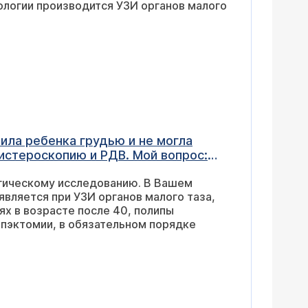
ологии производится УЗИ органов малого
какой еще анализ сдать.
мила ребенка грудью и не могла
истероскопию и РДВ. Мой вопрос:
кабливание или врач просто
огическому исследованию. В Вашем
между месячными не бывает,
является при УЗИ органов малого таза,
чень опасаюсь осложнений после
ях в возрасте после 40, полипы
ипэктомии, в обязательном порядке