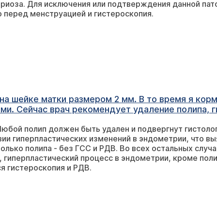
риоза. Для исключения или подтверждения данной пат
щение к Вам, а укажите, что это может быть или 
 перед менструацией и гистероскопия.
на шейке матки размером 2 мм. В то время я кор
ми. Сейчас врач рекомендует удаление полипа, г
 делая выскабливания? Насколько необходимо выс
Любой полип должен быть удален и подвергнут гистол
псия? Цикл нормальный, кровянистых выделений 
вии гиперпластических изменений в эндометрии, что вы
 хотелось бы в ближайшее время забеременеть, о
олько полипа - без ГСС и РДВ. Во всех остальных случа
, гиперпластический процесс в эндометрии, кроме пол
я гистероскопия и РДВ.