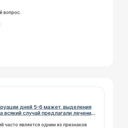
й вопрос.
:
труации дней 5-6 мажет, выделения
на всякий случай предлагали лечение,
ков
ет. Что делать? Буду благодарно,