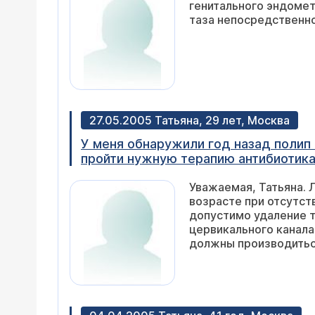
генитального эндомет
если Вы посоветуете не только обра
таза непосредственно
27.05.2005 Татьяна, 29 лет, Москва
У меня обнаружили год назад полип 
пройти нужную терапию антибиотика
можно ли просто удалить полип, не
Уважаемая, Татьяна. 
перестраховывается? Нужна ли био
возрасте при отсутст
инфекций нет. У меня двое детей и
допустимо удаление т
выскабливания.
цервикального канала
должны производитьс