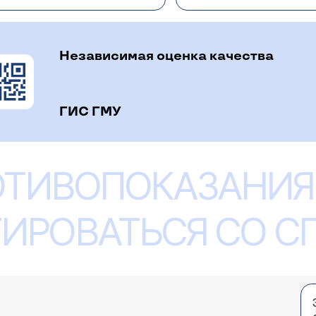
инику, прийдя на прием к врачу-гинекологу
(расписание
Независимая оценка качества
ГИС ГМУ
 уже второй месяц она похожа на шарик и мне да
ладывать мазь Вишневского. Я знаю, что это прив
ать - подождать пока они пройдут или начинать н
ОТИВОПОКАЗАНИЯ
оведении противовоспалительной терапии (в том числе
д мазью? И что мне делать после того как это пр
ашного в этом нет. Не думаю, что лечение надо отклад
, можно дождаться осложнения. Советую Вам показать
ИРОВАТЬСЯ СО 