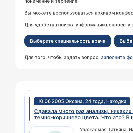
понимание и терпение.
Вы можете воспользоваться архивом конфер
Для удобства поиска информации вопросы и 
Выберите специальность врача
Выбе
Для того, чтобы задать вопрос,
заполните ф
10.06.2005 Оксана, 24 года, Находка
Сдавала много раз анализы, никаки
темно-коричнево цвета. Что это? В н
как при гарднереллезе. Я пила таблетки, кисломолочные бакт
Уважаемая Татьяна! Наличие те
Выделения как и были, так и остают