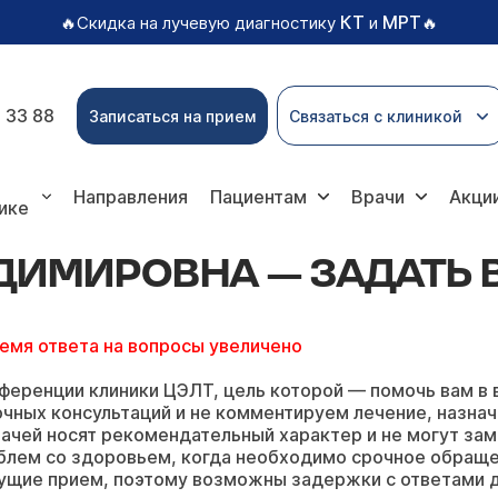
КТ
МРТ
🔥Скидка на лучевую диагностику
и
🔥
 33 88
Записаться на прием
Связаться с клиникой
 Владимировны
Направления
Пациентам
Врачи
Акци
ике
ДИМИРОВНА — ЗАДАТЬ
ремя ответа на вопросы увеличено
ференции клиники ЦЭЛТ, цель которой — помочь вам в 
чных консультаций и не комментируем лечение, назнач
ачей носят рекомендательный характер и не могут зам
блем со здоровьем, когда необходимо срочное обращ
ущие прием, поэтому возможны задержки с ответами д