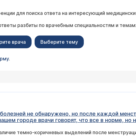
енции для поиска ответа на интересующий медицински
ответы разбиты по врачебным специальностям и темам
рите врача
Выберите тему
орму
.
х болезней не обнаружено, но после каждой менс
ашем городе врачи говорят, что все в норме, но 
ерии, провела курс лечения свечами, но все тщетно.
мно-коричневых выделений после менструаций часто является одним из призна
ся. Партнера нет. Никаких дрожжей у меня тоже н