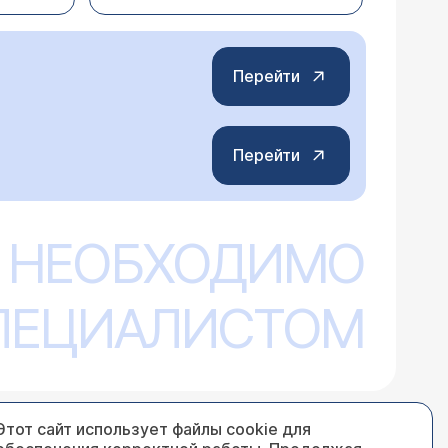
 приема)
.
Перейти
Перейти
же больно сидеть. Недавно она
едет к вскрытию кисты, но у меня
акладывать мазь? Не попадет ли туда
 НЕОБХОДИМО
 местной) воспаленная киста может
оизойдет?
ывать - неизвестно, как будет
ся врачу-гинекологу
(расписание приема)
.
СПЕЦИАЛИСТОМ
Этот сайт использует файлы cookie для