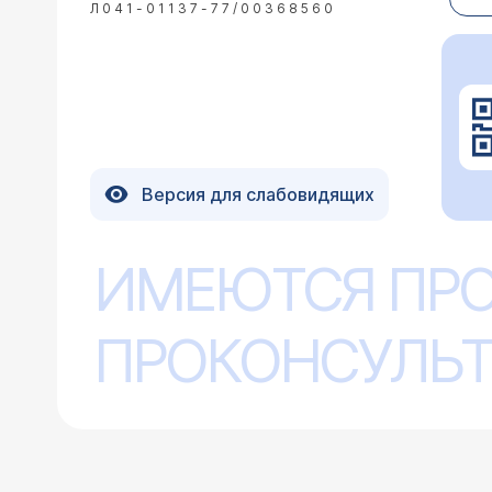
Л041-01137-77/00368560
обратиться к нам в кл
14.07.2004 Светлана, 28 лет, Москва
Версия для слабовидящих
У меня киста бартолиневой железы,
увеличилась, врач посоветовала нак
скоро месячные и я не знаю что дел
ИМЕЮТСЯ ПР
Действительно при пр
инфекция, когда киста вскроется по
вскрыться, ничего стр
развиваться процесс
ПРОКОНСУЛЬТ
21.06.2004 Марина, 40 лет, Москва