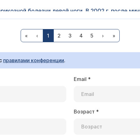
арикозной болезни левой ноги. В 2002 г. после м
алась по поводу "синдрома склеивающихся тром
и УЗИ обнаружен полип эндометрия - 0,9 см. УЗ
з "полип эндометрия" выставляется при гистероскопии
й. Ранее (2-3 года назад был 30-35 дней). Наско
«
‹
1
2
3
4
5
›
»
. Если этот диагноз выставили впервые, то желательно 
 месяце и какое дополнительное обследование 
ся ТЭЛА, то это не следствие наркоза, а возможное ос
ом?
опии.
 с
правилами конференции
.
Email
*
только мнений. Видимо, это касается и медицинс
ловека, не имеющего медицинского образования,
ыть, его и не надо делать, но в такой неопредел
Возраст
*
ся за консультацией онкогинекологу, учитывая анамнез
я после биопсии шейки матки были обнаружены ра
следует наблюдаться у гинеколога (специалиста лучше 
е вырезать не стали, а произвели электрокониза
 обстоятельствах, в том числе и гормональная терапи
ть постоянные кровотечения. Как мне опять же 
етриоз шейки матки и влагалища. Там же мне пр