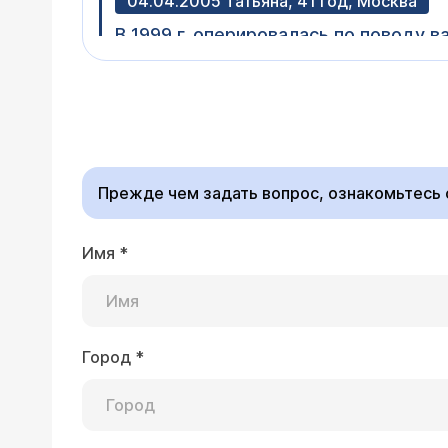
04.04.2005 Татьяна, 41 год, Москва
В 1999 г. оперировалась по поводу в
длительного восстановления наблюд
тромбофилия. В настоящий момент пр
Окончательный диагно
Цикл в последнее время - 26-28 дне
определяется при УЗИ
сделать обследование в следующем
цикла. Что же касает
гистероскопию под местным наркоз
аборта или гистероск
Прежде чем задать вопрос, ознакомьтесь
Имя
*
28.03.2005 Марина, 37 лет, Москва
Общеизвестно, что сколько людей, с
мнений по моему вопросу у меня, че
сделать какой-то выбор. А, может б
Город
*
Советую Вам обратить
проблемы: почти 2 года назад у мен
сейчас не стоит, то 
молодости (так объяснили врачи) вс
быть разным в разных
вырезанного места сразу стали мучи
здоровья.
поликлинике - это сильнейший эндом